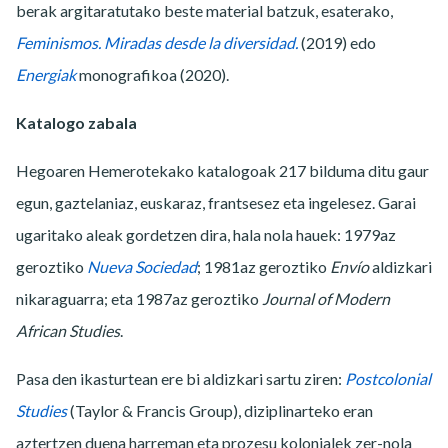
berak argitaratutako beste material batzuk, esaterako,
Feminismos. Miradas desde la diversidad.
(2019) edo
Energiak
monografikoa (2020).
Katalogo zabala
Hegoaren Hemerotekako katalogoak 217 bilduma ditu gaur
egun, gaztelaniaz, euskaraz, frantsesez eta ingelesez. Garai
ugaritako aleak gordetzen dira, hala nola hauek: 1979az
geroztiko
Nueva Sociedad
; 1981az geroztiko
Envío
aldizkari
nikaraguarra; eta 1987az geroztiko
Journal of Modern
African Studies
.
Pasa den ikasturtean ere bi aldizkari sartu ziren:
Postcolonial
Studies
(Taylor & Francis Group), diziplinarteko eran
aztertzen duena harreman eta prozesu kolonialek zer-nola