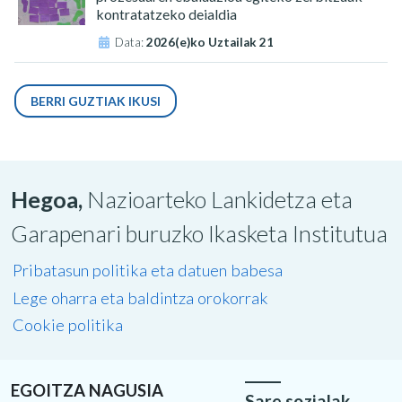
kontratatzeko deialdia
Data:
2026(e)ko Uztailak 21
BERRI GUZTIAK IKUSI
Hegoa,
Nazioarteko Lankidetza eta
Garapenari buruzko Ikasketa Institutua
Pribatasun politika eta datuen babesa
Lege oharra eta baldintza orokorrak
Cookie politika
EGOITZA NAGUSIA
Sare sozialak