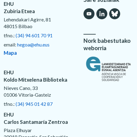
EHU
Zubiria Etxea
Lehendakari Agirre, 81
48015 Bilbao
tfno.:
(34) 94 601 70 91
Nork babestutako
email:
hegoa@ehu.eus
weborria
Mapa
EHU
Koldo Mitxelena Biblioteka
Nieves Cano, 33
01006 Vitoria-Gasteiz
tfno.:
(34) 945 01 42 87
EHU
Carlos Santamaría Zentroa
Plaza Elhuyar
20018 Donostia-San Sebastián