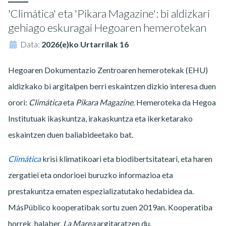
'Climática' eta 'Pikara Magazine': bi aldizkari
gehiago eskuragai Hegoaren hemerotekan
Data:
2026(e)ko Urtarrilak 16
Hegoaren Dokumentazio Zentroaren hemerotekak (EHU)
aldizkako bi argitalpen berri eskaintzen dizkio interesa duen
orori:
Climática
eta
Pikara Magazine.
Hemeroteka da Hegoa
Institutuak ikaskuntza, irakaskuntza eta ikerketarako
eskaintzen duen baliabideetako bat.
Climática
krisi klimatikoari eta biodibertsitateari, eta haren
zergatiei eta ondorioei buruzko informazioa eta
prestakuntza ematen espezializatutako hedabidea da.
MásPúblico kooperatibak sortu zuen 2019an. Kooperatiba
horrek, halaber,
La Marea
argitaratzen du.