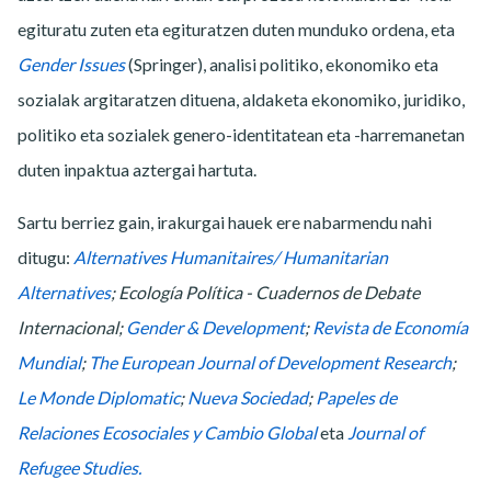
egituratu zuten eta egituratzen duten munduko ordena, eta
Gender Issues
(Springer), analisi politiko, ekonomiko eta
sozialak argitaratzen dituena, aldaketa ekonomiko, juridiko,
politiko eta sozialek genero-identitatean eta -harremanetan
duten inpaktua aztergai hartuta.
Sartu berriez gain, irakurgai hauek ere nabarmendu nahi
ditugu:
Alternatives Humanitaires/ Humanitarian
Alternatives
;
Ecología Política - Cuadernos de Debate
Internacional
;
Gender & Development
;
Revista de Economía
Mundial
;
The European Journal of Development Research
;
Le Monde Diplomatic
;
Nueva Sociedad
;
Papeles de
Relaciones Ecosociales y Cambio Global
eta
Journal of
Refugee Studies.