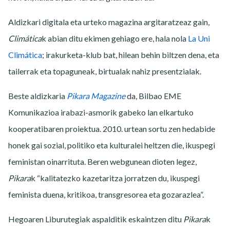
Aldizkari digitala eta urteko magazina argitaratzeaz gain,
Climática
k abian ditu ekimen gehiago ere, hala nola
La Uni
Climática
; irakurketa-klub bat, hilean behin biltzen dena, eta
tailerrak eta topaguneak, birtualak nahiz presentzialak.
Beste aldizkaria
Pikara Magazine
da, Bilbao EME
Komunikazioa irabazi-asmorik gabeko lan elkartuko
kooperatibaren proiektua. 2010. urtean sortu zen hedabide
honek gai sozial, politiko eta kulturalei heltzen die, ikuspegi
feministan oinarrituta. Beren webgunean dioten legez,
Pikara
k “kalitatezko kazetaritza jorratzen du, ikuspegi
feminista duena, kritikoa, transgresorea eta gozarazlea”.
Hegoaren Liburutegiak aspalditik eskaintzen ditu
Pikara
k