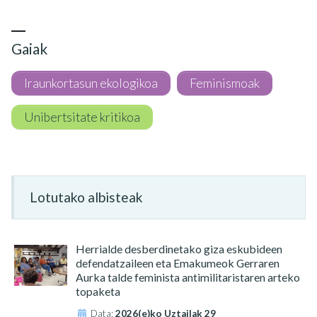
Gaiak
Iraunkortasun ekologikoa
Feminismoak
Unibertsitate kritikoa
Lotutako albisteak
Herrialde desberdinetako giza eskubideen
defendatzaileen eta Emakumeok Gerraren
Aurka talde feminista antimilitaristaren arteko
topaketa
Data:
2026(e)ko Uztailak 29