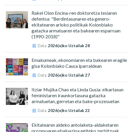
Rakel Oion Encina-ren doktoretza tesiaren
defentsa: "Berdintasunaren eta genero-
ekitatearen arloko politikak Kolonbiako
gatazka armatuaren eta bakearen esparruan
(1990-2018)"
Data:
2026(e)ko Uztailak 28
Emakumeak, ekonomiaren eta bakearen eragile
gisa Kolonbiako Cauca iparraldean
Data:
2026(e)ko Uztailak 27
Itziar Mujika Chao eta Linda Gusia: elkartasun
feministaren iraunkortasuna gatazka
armatuetan, gerretan eta bake-prozesuetan
Data:
2026(e)ko Uztailak 22
Ekitatearen aldeko antolaketa-aldaketaren
prozesuaren ebaluazioa egiteko zerbitzuak