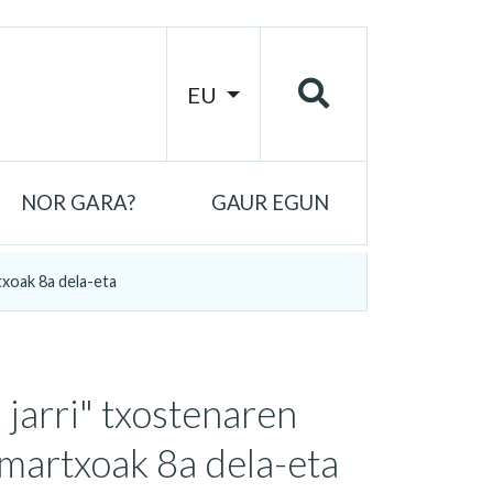
EU
NOR GARA?
GAUR EGUN
txoak 8a dela-eta
 jarri" txostenaren
martxoak 8a dela-eta