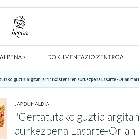
TALPENAK
DOKUMENTAZIO ZENTROA
tutako guztia argitan jarri" txostenaren aurkezpena Lasarte-Orian mar
JARDUNALDIA
"Gertatutako guztia argitan
aurkezpena Lasarte-Orian 