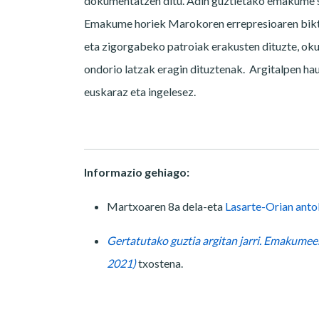
dokumentatzen ditu. Adin guztietako emakume sa
Emakume horiek Marokoren errepresioaren bikti
eta zigorgabeko patroiak erakusten dituzte, okup
ondorio latzak eragin dituztenak. Argitalpen hau
euskaraz eta ingelesez.
Informazio gehiago:
Martxoaren 8a dela-eta
Lasarte-Orian anto
Gertatutako guztia argitan jarri. Emakum
2021)
txostena.