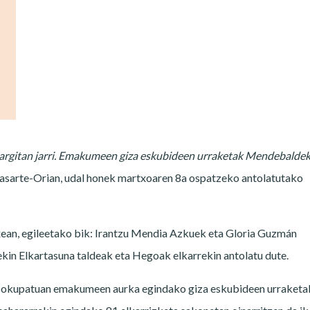
 argitan jarri. Emakumeen giza eskubideen urraketak Mendebalde
asarte-Orian, udal honek martxoaren 8a ospatzeko antolatutako
xean, egileetako bik: Irantzu Mendia Azkuek eta Gloria Guzmán
kin Elkartasuna taldeak eta Hegoak elkarrekin antolatu dute.
okupatuan emakumeen aurka egindako giza eskubideen urraketa