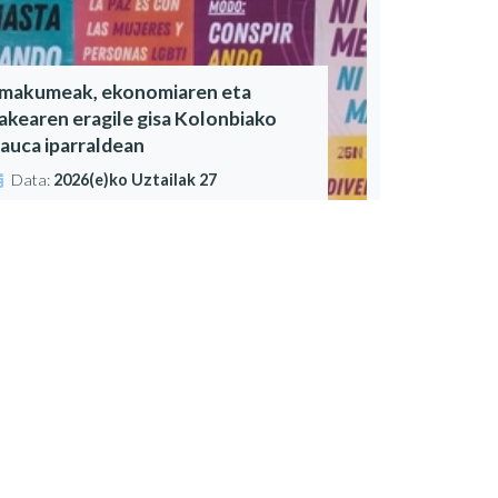
makumeak, ekonomiaren eta
akearen eragile gisa Kolonbiako
auca iparraldean
Data:
2026(e)ko Uztailak 27