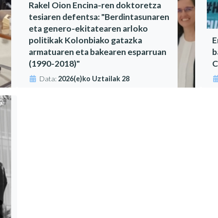
Rakel Oion Encina-ren doktoretza
tesiaren defentsa: "Berdintasunaren
eta genero-ekitatearen arloko
politikak Kolonbiako gatazka
E
armatuaren eta bakearen esparruan
b
(1990-2018)"
C
Data:
2026(e)ko Uztailak 28