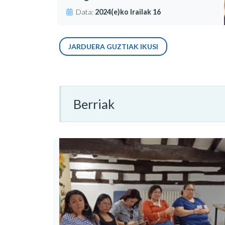
Data:
2024(e)ko Irailak 16
JARDUERA GUZTIAK IKUSI
Berriak