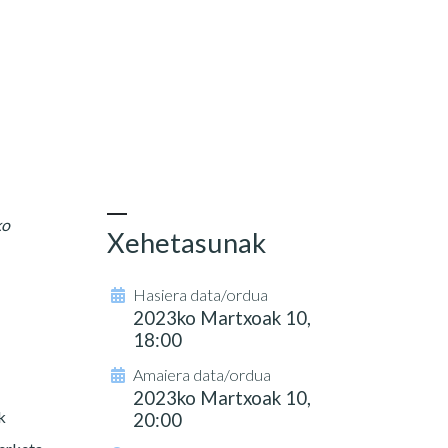
ko
Xehetasunak
Hasiera data/ordua
2023ko Martxoak 10,
18:00
Amaiera data/ordua
2023ko Martxoak 10,
k
20:00