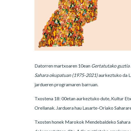
Datorren martxoaren 10ean
Gertatutako guztia
Sahara okupatuan (1975-2021)
aurkeztuko da L
jardueren programaren barruan.
Txostena 18: 00etan aurkeztuko dute, Kultur Et
Orellanak. Jarduera hau Lasarte-Oriako Saharare
Txosten honek Marokok Mendebaldeko Sahara 