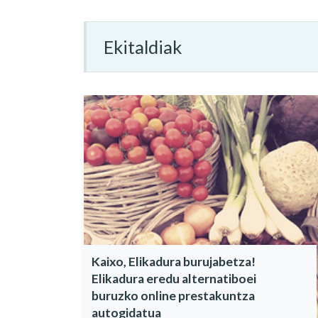
Ekitaldiak
Kaixo, Elikadura burujabetza!
Elikadura eredu alternatiboei
buruzko online prestakuntza
autogidatua