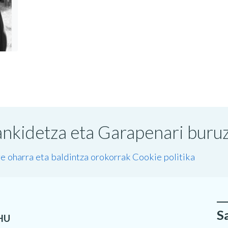
nkidetza eta Garapenari buruzk
e oharra eta baldintza orokorrak
Cookie politika
S
HU