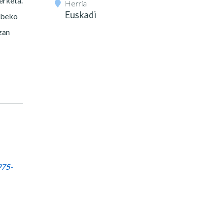
erketa.
Herria
Euskadi
abeko
zan
975-