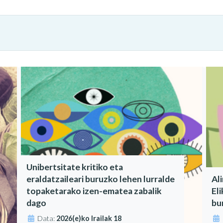
Unibertsitate kritiko eta
eraldatzaileari buruzko lehen lurralde
Al
topaketarako izen-ematea zabalik
El
dago
bu
Data:
2026(e)ko Irailak 18