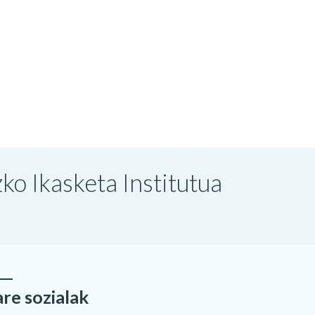
o Ikasketa Institutua
are sozialak