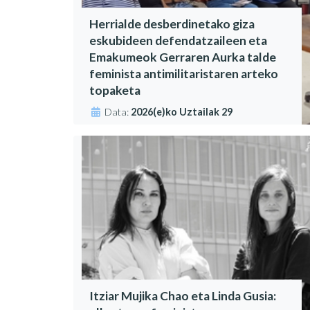
Herrialde desberdinetako giza
eskubideen defendatzaileen eta
Emakumeok Gerraren Aurka talde
feminista antimilitaristaren arteko
topaketa
Data:
2026(e)ko Uztailak 29
Itziar Mujika Chao eta Linda Gusia: