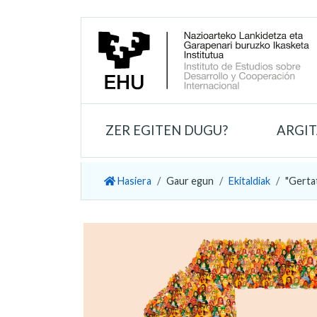
ZER EGITEN DUGU?
ARGI
Hasiera
Gaur egun
Ekitaldiak
"Gerta