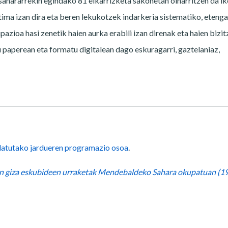
hararrekin egindako 81 elkarrizketa sakonetan oinarritzen da ik
ma izan dira eta beren lekukotzek indarkeria sistematiko, eteng
azioa hasi zenetik haien aurka erabili izan direnak eta haien bizit
 paperean eta formatu digitalean dago eskuragarri, gaztelaniaz,
latutako jardueren programazio osoa
.
een giza eskubideen urraketak Mendebaldeko Sahara okupatuan (1