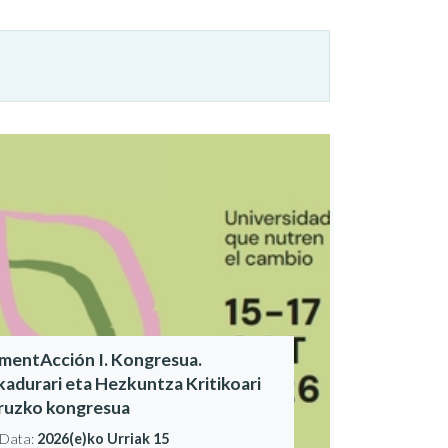
imentAcción I. Kongresua.
ikadurari eta Hezkuntza Kritikoari
ruzko kongresua
Data:
2026(e)ko Urriak 15