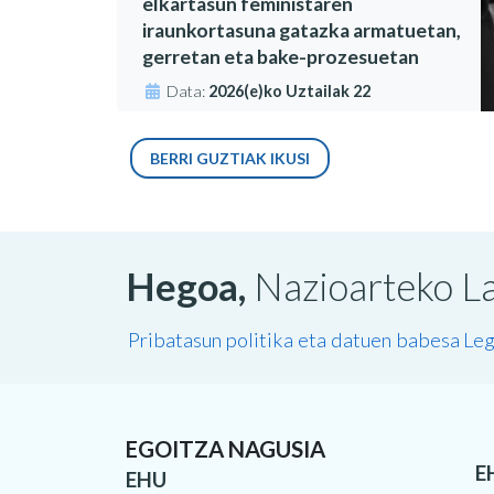
elkartasun feministaren
iraunkortasuna gatazka armatuetan,
gerretan eta bake-prozesuetan
Data:
2026(e)ko Uztailak 22
BERRI GUZTIAK IKUSI
Hegoa,
Nazioarteko La
Pribatasun politika eta datuen babesa
Leg
EGOITZA NAGUSIA
E
EHU