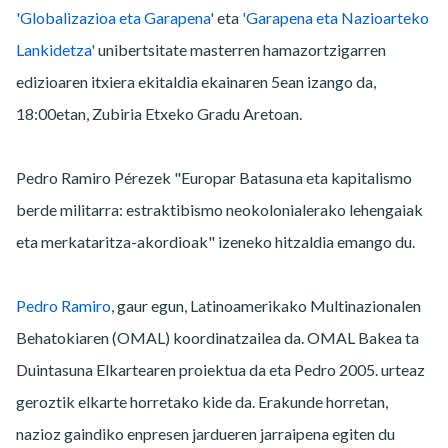
'Globalizazioa eta Garapena'
eta
'Garapena eta Nazioarteko
Lankidetza'
unibertsitate masterren hamazortzigarren
edizioaren itxiera ekitaldia ekainaren 5ean izango da,
18:00etan, Zubiria Etxeko Gradu Aretoan.
Pedro Ramiro Pérezek "Europar Batasuna eta kapitalismo
berde militarra: estraktibismo neokolonialerako lehengaiak
eta merkataritza-akordioak" izeneko hitzaldia emango du.
Pedro Ramiro
, gaur egun, Latinoamerikako Multinazionalen
Behatokiaren (OMAL) koordinatzailea da. OMAL Bakea ta
Duintasuna Elkartearen proiektua da eta Pedro 2005. urteaz
geroztik elkarte horretako kide da. Erakunde horretan,
nazioz gaindiko enpresen jardueren jarraipena egiten du