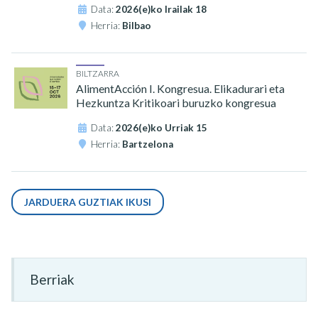
Data:
2026(e)ko Irailak 18
Herria:
Bilbao
BILTZARRA
AlimentAcción I. Kongresua. Elikadurari eta
Hezkuntza Kritikoari buruzko kongresua
Data:
2026(e)ko Urriak 15
Herria:
Bartzelona
JARDUERA GUZTIAK IKUSI
Berriak