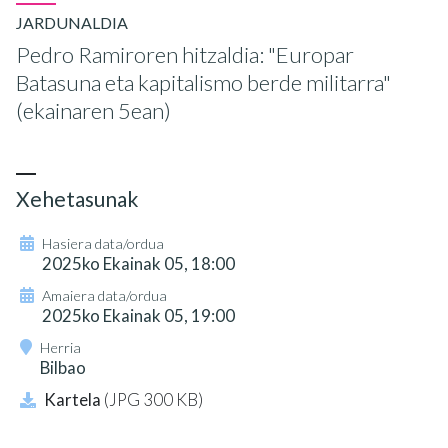
JARDUNALDIA
Pedro Ramiroren hitzaldia: "Europar
Batasuna eta kapitalismo berde militarra"
(ekainaren 5ean)
Xehetasunak
Hasiera data/ordua
2025ko Ekainak 05, 18:00
Amaiera data/ordua
2025ko Ekainak 05, 19:00
Herria
Bilbao
Kartela
(JPG 300 KB)