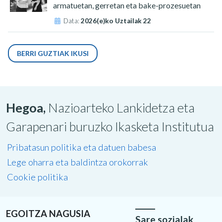
armatuetan, gerretan eta bake-prozesuetan
Data:
2026(e)ko Uztailak 22
BERRI GUZTIAK IKUSI
Hegoa,
Nazioarteko Lankidetza eta
Garapenari buruzko Ikasketa Institutua
Pribatasun politika eta datuen babesa
Lege oharra eta baldintza orokorrak
Cookie politika
EGOITZA NAGUSIA
Sare sozialak