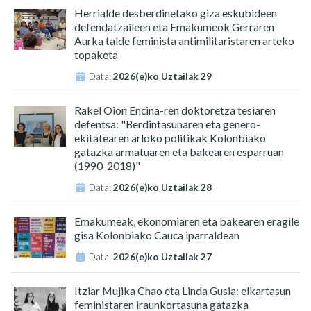
Herrialde desberdinetako giza eskubideen
defendatzaileen eta Emakumeok Gerraren
Aurka talde feminista antimilitaristaren arteko
topaketa
Data:
2026(e)ko Uztailak 29
Rakel Oion Encina-ren doktoretza tesiaren
defentsa: "Berdintasunaren eta genero-
ekitatearen arloko politikak Kolonbiako
gatazka armatuaren eta bakearen esparruan
(1990-2018)"
Data:
2026(e)ko Uztailak 28
Emakumeak, ekonomiaren eta bakearen eragile
gisa Kolonbiako Cauca iparraldean
Data:
2026(e)ko Uztailak 27
Itziar Mujika Chao eta Linda Gusia: elkartasun
feministaren iraunkortasuna gatazka