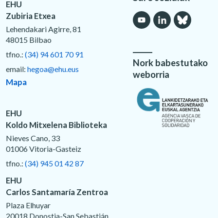
EHU
Zubiria Etxea
Lehendakari Agirre, 81
48015 Bilbao
tfno.:
(34) 94 601 70 91
Nork babestutako
email:
hegoa@ehu.eus
weborria
Mapa
EHU
Koldo Mitxelena Biblioteka
Nieves Cano, 33
01006 Vitoria-Gasteiz
tfno.:
(34) 945 01 42 87
EHU
Carlos Santamaría Zentroa
Plaza Elhuyar
20018 Donostia-San Sebastián