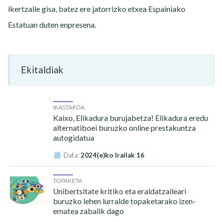
ikertzaile gisa, batez ere jatorrizko etxea Espainiako
Estatuan duten enpresena.
Ekitaldiak
IKASTAROA
Kaixo, Elikadura burujabetza! Elikadura eredu
alternatiboei buruzko online prestakuntza
autogidatua
Data:
2024(e)ko Irailak 16
TOPAKETA
Unibertsitate kritiko eta eraldatzaileari
buruzko lehen lurralde topaketarako izen-
ematea zabalik dago