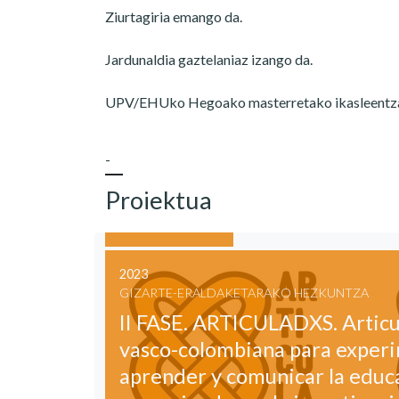
Ziurtagiria emango da.
Jardunaldia gaztelaniaz izango da.
UPV/EHUko Hegoako masterretako ikasleentzat 
-
Proiektua
2023
GIZARTE-ERALDAKETARAKO HEZKUNTZA
II FASE. ARTICULADXS. Articu
vasco-colombiana para experi
aprender y comunicar la educ