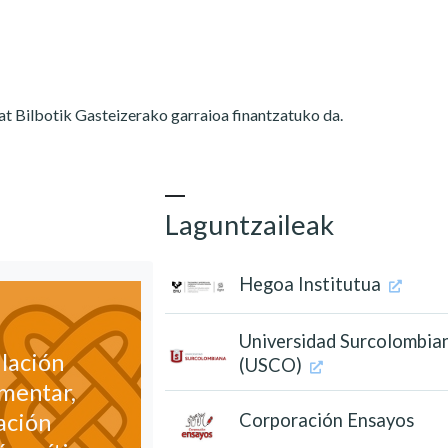
Bilbotik Gasteizerako garraioa finantzatuko da.
Laguntzaileak
Hegoa Institutua
Universidad Surcolombia
lación
(USCO)
mentar,
ación
Corporación Ensayos