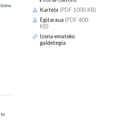
izena
Kartela
(PDF 1000 KB)
Egitaraua
(PDF 400
KB)
Izena emateko
galdetegia
rtu