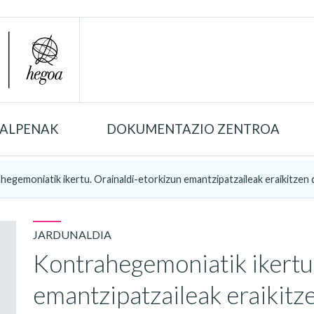
TALPENAK
DOKUMENTAZIO ZENTROA
hegemoniatik ikertu. Orainaldi-etorkizun emantzipatzaileak eraikitzen
JARDUNALDIA
Kontrahegemoniatik ikertu
emantzipatzaileak eraikit