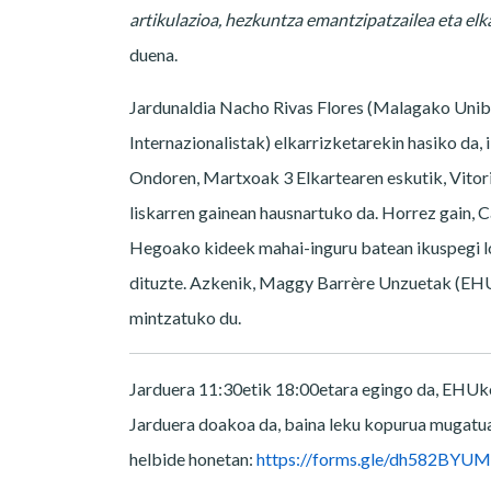
artikulazioa, hezkuntza emantzipatzailea eta elk
duena.
Jardunaldia Nacho Rivas Flores (Malagako Uni
Internazionalistak) elkarrizketarekin hasiko da
Ondoren, Martxoak 3 Elkartearen eskutik, Vitori
liskarren gainean hausnartuko da. Horrez gain,
Hegoako kideek mahai-inguru batean ikuspegi l
dituzte. Azkenik, Maggy Barrère Unzuetak (EHU) 
mintzatuko du.
Jarduera 11:30etik 18:00etara egingo da, EHUko 
Jarduera doakoa da, baina leku kopurua mugatua
helbide honetan:
https://forms.gle/dh582BYU