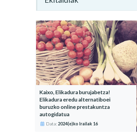
Kaixo, Elikadura burujabetza!
Elikadura eredu alternatiboei
buruzko online prestakuntza
autogidatua
Data:
2024(e)ko Irailak 16