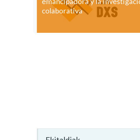
emancipadora y la investigació
colaborativa
Ekitaldiak