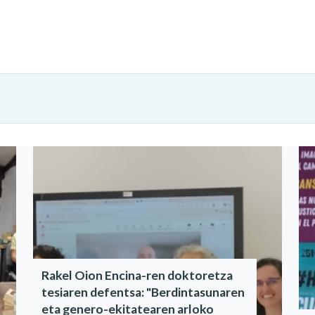
Rakel Oion Encina-ren doktoretza
tesiaren defentsa: "Berdintasunaren
eta genero-ekitatearen arloko