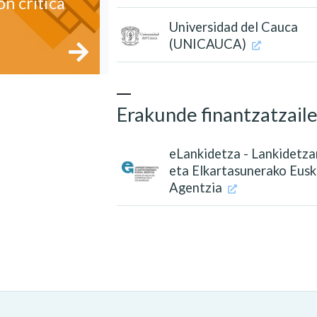
n crítica
Universidad del Cauca
(UNICAUCA)
Erakunde finantzatzail
eLankidetza - Lankidetza
eta Elkartasunerako Eusk
Agentzia