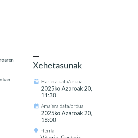
aroaren
Xehetasunak
rokan
Hasiera data/ordua
2025ko Azaroak 20,
11:30
Amaiera data/ordua
2025ko Azaroak 20,
18:00
Herria
Vitoria-Gasteiz