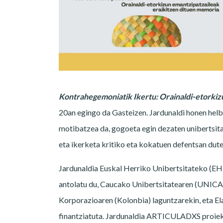
Kontrahegemoniatik Ikertu: Orainaldi-etorkiz
20an egingo da Gasteizen. Jardunaldi honen hel
motibatzea da, gogoeta egin dezaten unibertsi
eta ikerketa kritiko eta kokatuen defentsan dute
Jardunaldia Euskal Herriko Unibertsitateko (E
antolatu du, Caucako Unibertsitatearen (UNIC
Korporazioaren (Kolonbia) laguntzarekin, eta El
finantziatuta. Jardunaldia ARTICULADXS proiek