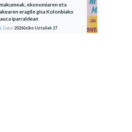
makumeak, ekonomiaren eta
akearen eragile gisa Kolonbiako
auca iparraldean
Data:
2026(e)ko Uztailak 27