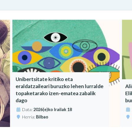
Unibertsitate kritiko eta
eraldatzaileari buruzko lehen lurralde
Al
topaketarako izen-ematea zabalik
El
dago
bu
Data:
2026(e)ko Irailak 18
Herria:
Bilbao