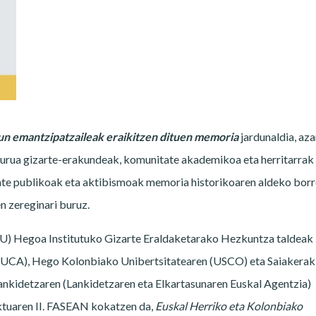
un emantzipatzaileak eraikitzen dituen memoria
jardunaldia, az
burua gizarte-erakundeak, komunitate akademikoa eta herritarrak
tate publikoak eta aktibismoak memoria historikoaren aldeko bor
n zereginari buruz.
HU) Hegoa Institutuko Gizarte Eraldaketarako Hezkuntza taldeak
AUCA), Hego Kolonbiako Unibertsitatearen (USCO) eta Saiakerak
ankidetzaren (Lankidetzaren eta Elkartasunaren Euskal Agentzia)
tuaren II. FASEAN kokatzen da,
Euskal Herriko eta Kolonbiako