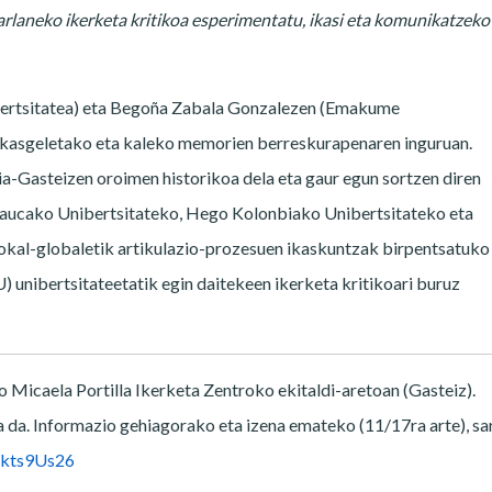
arlaneko ikerketa kritikoa esperimentatu, ikasi eta komunikatzeko
bertsitatea) eta Begoña Zabala Gonzalezen (Emakume
, ikasgeletako eta kaleko memorien berreskurapenaren inguruan.
a-Gasteizen oroimen historikoa dela eta gaur egun sortzen diren
 Caucako Unibertsitateko, Hego Kolonbiako Unibertsitateko eta
okal-globaletik artikulazio-prozesuen ikaskuntzak birpentsatuko
unibertsitateetatik egin daitekeen ikerketa kritikoari buruz
Micaela Portilla Ikerketa Zentroko ekitaldi-aretoan (Gasteiz).
 da. Informazio gehiagorako eta izena emateko (11/17ra arte), sa
Mkts9Us26