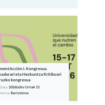
imentAcción I. Kongresua.
ikadurari eta Hezkuntza Kritikoari
ruzko kongresua
Data:
2026(e)ko Urriak 15
Herria:
Bartzelona