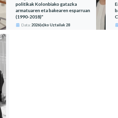
politikak Kolonbiako gatazka
E
armatuaren eta bakearen esparruan
b
(1990-2018)"
C
Data:
2026(e)ko Uztailak 28