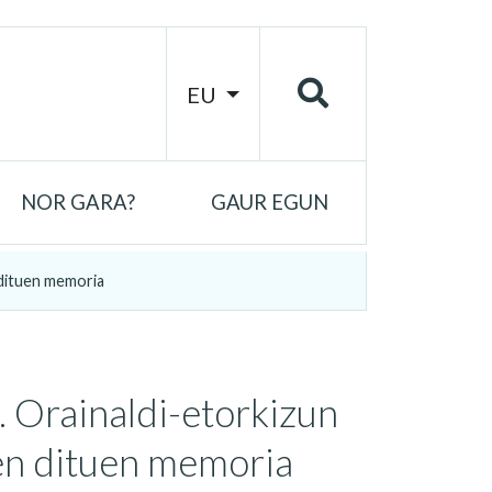
EU
NOR GARA?
GAUR EGUN
 dituen memoria
. Orainaldi-etorkizun
zen dituen memoria