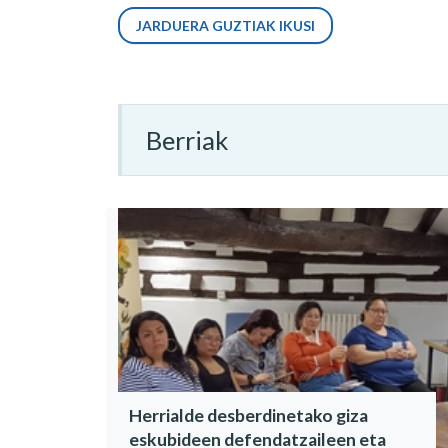
JARDUERA GUZTIAK IKUSI
Berriak
Herrialde desberdinetako giza
eskubideen defendatzaileen eta