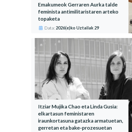
Emakumeok Gerraren Aurka talde
feminista antimilitaristaren arteko
topaketa
Data:
2026(e)ko Uztailak 29
Itziar Mujika Chao eta Linda Gusia:
elkartasun feministaren
iraunkortasuna gatazka armatuetan,
gerretan eta bake-prozesuetan