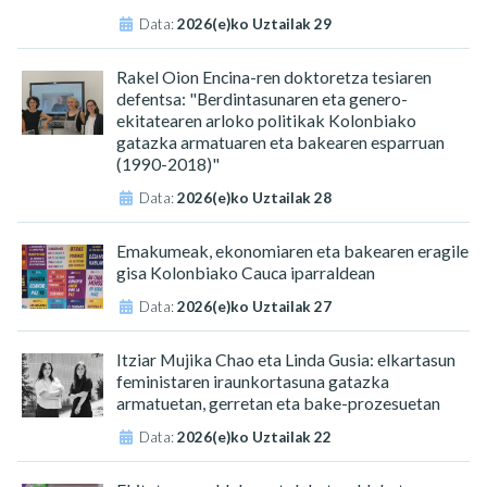
Data:
2026(e)ko Uztailak 29
Rakel Oion Encina-ren doktoretza tesiaren
defentsa: "Berdintasunaren eta genero-
ekitatearen arloko politikak Kolonbiako
gatazka armatuaren eta bakearen esparruan
(1990-2018)"
Data:
2026(e)ko Uztailak 28
Emakumeak, ekonomiaren eta bakearen eragile
gisa Kolonbiako Cauca iparraldean
Data:
2026(e)ko Uztailak 27
Itziar Mujika Chao eta Linda Gusia: elkartasun
feministaren iraunkortasuna gatazka
armatuetan, gerretan eta bake-prozesuetan
Data:
2026(e)ko Uztailak 22