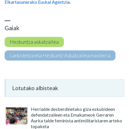
Elkartasunerako Euskal Agentzia
.
Gaiak
Hezkuntza askatzailea
Lankidetza eta Hezkuntz Askatzailea masterra
Lotutako albisteak
Herrialde desberdinetako giza eskubideen
defendatzaileen eta Emakumeok Gerraren
Aurka talde feminista antimilitaristaren arteko
topaketa