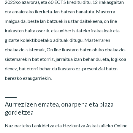
2023ko azarora), eta 60 ECTS kreditu ditu, 12 irakasgaitan
eta amaierako ikerketa-lan batean banatuta. Masterra
malgua da, beste lan batzuekin uztar daitekeena, on line
irakasten baita osorik, eta unibertsitateko irakasleak eta
gizarte kolektiboetako adituak ditugu. Masterraren
ebaluazio-sistemak, On line ikastaro baten ohiko ebaluazio-
sistemarekin bat etorriz, jarraitua izan behar du, eta, logikoa
denez, bat etorri behar du ikastaro ez-presentzial baten
berezko ezaugarriekin.
Aurrez izen ematea, onarpena eta plaza
gordetzea
Nazioarteko Lankidetza eta Hezkuntza Askatzaileko Online