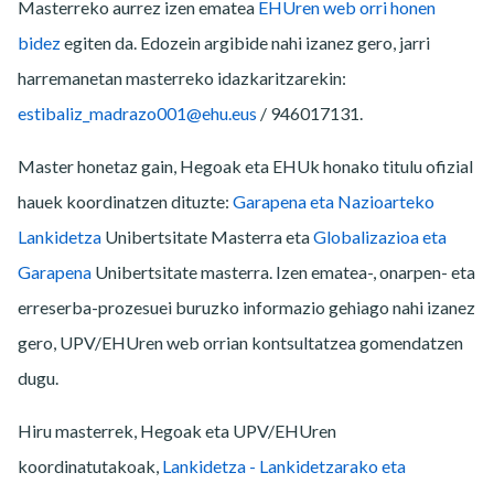
Masterreko aurrez izen ematea
EHUren web orri honen
bidez
egiten da. Edozein argibide nahi izanez gero, jarri
harremanetan masterreko idazkaritzarekin:
estibaliz_madrazo001@ehu.eus
/ 946017131.
Master honetaz gain, Hegoak eta EHUk honako titulu ofizial
hauek koordinatzen dituzte:
Garapena eta Nazioarteko
Lankidetza
Unibertsitate Masterra
eta
Globalizazioa eta
Garapena
Unibertsitate masterra. Izen ematea-, onarpen- eta
erreserba-prozesuei buruzko informazio gehiago nahi izanez
gero, UPV/EHUren web orrian kontsultatzea gomendatzen
dugu.
Hiru masterrek, Hegoak eta UPV/EHUren
koordinatutakoak,
Lankidetza - Lankidetzarako eta