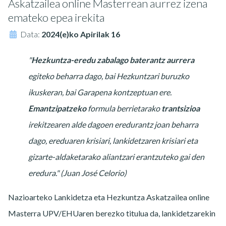
Askatzailea online Masterrean aurrez izena
emateko epea irekita
Data:
2024(e)ko Apirilak 16
"
Hezkuntza-eredu zabalago baterantz aurrera
egiteko beharra dago, bai Hezkuntzari buruzko
ikuskeran, bai Garapena kontzeptuan ere.
Emantzipatzeko
formula berrietarako
trantsizioa
irekitzearen alde dagoen eredurantz joan beharra
dago, ereduaren krisiari, lankidetzaren krisiari eta
gizarte-aldaketarako aliantzari erantzuteko gai den
eredura." (Juan José Celorio)
Nazioarteko Lankidetza eta Hezkuntza Askatzailea online
Masterra UPV/EHUaren berezko titulua da, lankidetzarekin