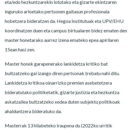
eta/edo hezkuntzarekin lotutako eta gizarte ekintzaren
inguruko arloetako pertsonen gaitasun profesionala
hobetzera bideratzen da. Hegoa Institutuak eta UPV/EHU
koordinatzen duen eta campus birtualaren bidez ematen den
master honetarako aurrez izena emateko epea apirilaren
15ean hasi zen.
Master honek garapenerako lankidetza kritiko bat
bultzatzeko gai izango diren pertsonak trebatu nahi ditu.
Lankidetza kritikoa oinarrizko premien asebetetzera
bideratutako politiketatik, gizarte justizia eta hezkuntza
askatzailea bultzatzeko xedea duten subjektu politikoak
ahalduntzera bideratuko da.
Masterrak 13 hilabeteko iraupena du (2022ko urritik