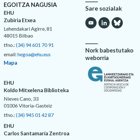
EGOITZA NAGUSIA
Sare sozialak
EHU
Zubiria Etxea
Lehendakari Agirre, 81
48015 Bilbao
tfno.:
(34) 94 601 70 91
Nork babestutako
email:
hegoa@ehu.eus
weborria
Mapa
EHU
Koldo Mitxelena Biblioteka
Nieves Cano, 33
01006 Vitoria-Gasteiz
tfno.:
(34) 945 01 42 87
EHU
Carlos Santamaría Zentroa