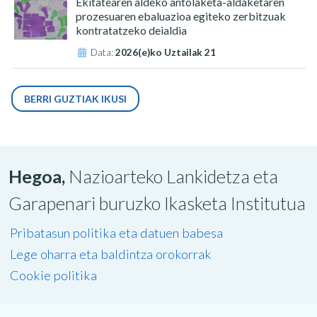
Ekitatearen aldeko antolaketa-aldaketaren
prozesuaren ebaluazioa egiteko zerbitzuak
kontratatzeko deialdia
Data:
2026(e)ko Uztailak 21
BERRI GUZTIAK IKUSI
Hegoa,
Nazioarteko Lankidetza eta
Garapenari buruzko Ikasketa Institutua
Pribatasun politika eta datuen babesa
Lege oharra eta baldintza orokorrak
Cookie politika