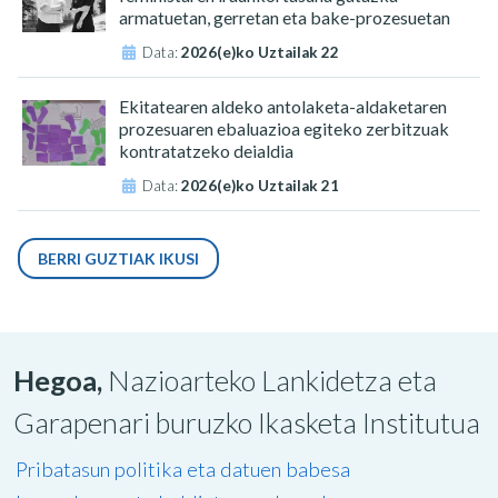
armatuetan, gerretan eta bake-prozesuetan
Data:
2026(e)ko Uztailak 22
Ekitatearen aldeko antolaketa-aldaketaren
prozesuaren ebaluazioa egiteko zerbitzuak
kontratatzeko deialdia
Data:
2026(e)ko Uztailak 21
BERRI GUZTIAK IKUSI
Hegoa,
Nazioarteko Lankidetza eta
Garapenari buruzko Ikasketa Institutua
Pribatasun politika eta datuen babesa