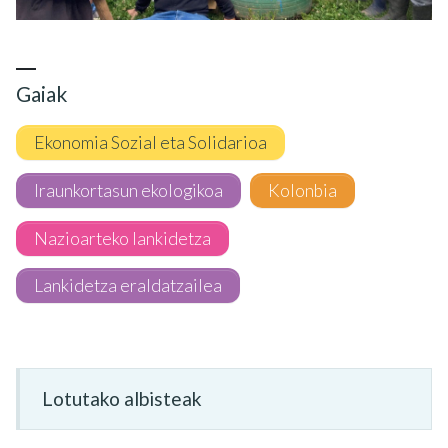
Gaiak
Ekonomia Sozial eta Solidarioa
Iraunkortasun ekologikoa
Kolonbia
Nazioarteko lankidetza
Lankidetza eraldatzailea
Lotutako albisteak