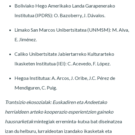
Boliviako Hego Amerikako Landa Garapenerako
Institutua (IPDRS): O. Bazoberry, J. Dávalos.
Limako San Marcos Unibertsitatea (UNMSM): M. Alva,
E. Jiménez.
Caliko Unibertsitate Jabiertarreko Kulturarteko
Ikasketen Institutua (IEI): C. Acevedo, F. López.
Hegoa Institutua: A. Arcos, J. Oribe, J.C. Pérez de
Mendiguren, C. Puig.
Trantsizio ekosozialak: Euskadiren eta Andeetako
herrialdeen arteko kooperazio esperientzien gaineko
hausnarketak
mintegiak erreminta-kutxa bat diseinatzea
izan du helburu, lurraldeotan izandako ikasketak eta