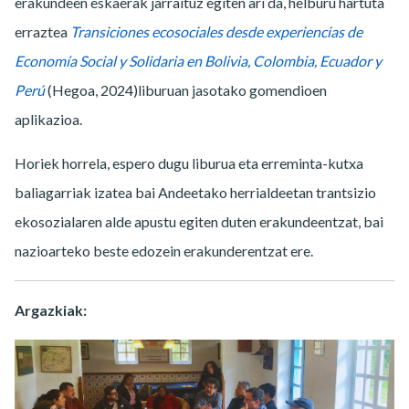
erakundeen eskaerak jarraituz egiten ari da, helburu hartuta
erraztea
Transiciones ecosociales desde experiencias de
Economía Social y Solidaria en Bolivia, Colombia, Ecuador y
Perú
(Hegoa, 2024)liburuan jasotako gomendioen
aplikazioa.
Horiek horrela, espero dugu liburua eta erreminta-kutxa
baliagarriak izatea bai Andeetako herrialdeetan trantsizio
ekosozialaren alde apustu egiten duten erakundeentzat, bai
nazioarteko beste edozein erakunderentzat ere.
Argazkiak: