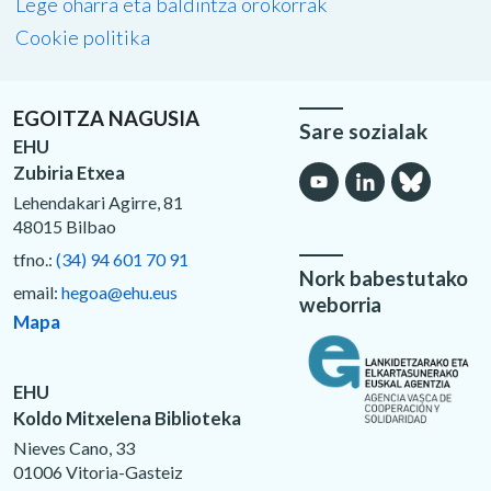
Lege oharra eta baldintza orokorrak
Cookie politika
EGOITZA NAGUSIA
Sare sozialak
EHU
Zubiria Etxea
Lehendakari Agirre, 81
48015 Bilbao
tfno.:
(34) 94 601 70 91
Nork babestutako
email:
hegoa@ehu.eus
weborria
Mapa
EHU
Koldo Mitxelena Biblioteka
Nieves Cano, 33
01006 Vitoria-Gasteiz