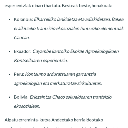
esperientziak oinarri hartuta. Besteak beste, honakoak:
Kolonbia:
Elkarrekiko lankidetza eta adiskidetzea. Bakea
eraikitzeko trantsizio ekosozialen funtsezko elementuak
Caucan.
Ekuador:
Cayambe kantoiko Ekoizle Agroekologikoen
Kontseiluaren esperientzia.
Peru:
Kontsumo arduratsuaren garrantzia
agroekologian eta merkaturatze zirkuituetan.
Bolivia:
Erlezaintza Chaco eskualdearen trantsizio
ekosozialean.
Aipatu erreminta-kutxa Andeetako herrialdeotako