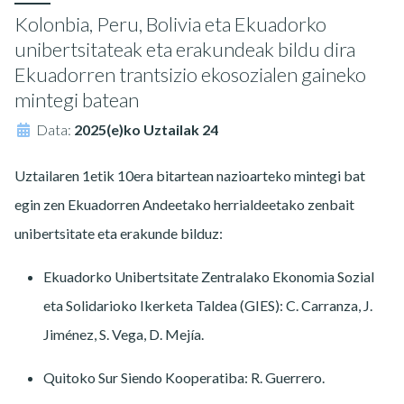
Kolonbia, Peru, Bolivia eta Ekuadorko
unibertsitateak eta erakundeak bildu dira
Ekuadorren trantsizio ekosozialen gaineko
mintegi batean
Data:
2025(e)ko Uztailak 24
Uztailaren 1etik 10era bitartean nazioarteko mintegi bat
egin zen Ekuadorren Andeetako herrialdeetako zenbait
unibertsitate eta erakunde bilduz:
Ekuadorko Unibertsitate Zentralako Ekonomia Sozial
eta Solidarioko Ikerketa Taldea (GIES): C. Carranza, J.
Jiménez, S. Vega, D. Mejía.
Quitoko Sur Siendo Kooperatiba: R. Guerrero.