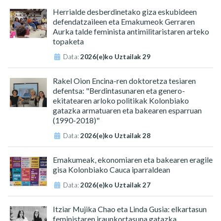
Herrialde desberdinetako giza eskubideen
defendatzaileen eta Emakumeok Gerraren
Aurka talde feminista antimilitaristaren arteko
topaketa
Data:
2026(e)ko Uztailak 29
Rakel Oion Encina-ren doktoretza tesiaren
defentsa: "Berdintasunaren eta genero-
ekitatearen arloko politikak Kolonbiako
gatazka armatuaren eta bakearen esparruan
(1990-2018)"
Data:
2026(e)ko Uztailak 28
Emakumeak, ekonomiaren eta bakearen eragile
gisa Kolonbiako Cauca iparraldean
Data:
2026(e)ko Uztailak 27
Itziar Mujika Chao eta Linda Gusia: elkartasun
feministaren iraunkortasuna gatazka