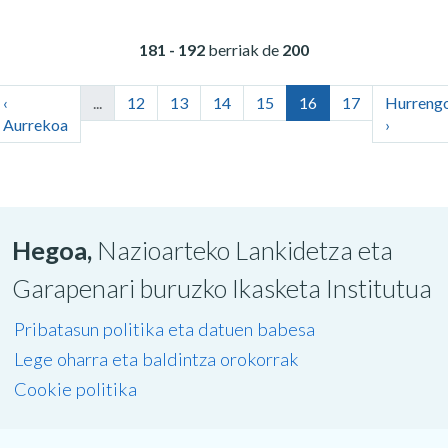
181 - 192
berriak de
200
‹
...
12
13
14
15
16
17
Hurreng
Aurrekoa
›
Hegoa,
Nazioarteko Lankidetza eta
Garapenari buruzko Ikasketa Institutua
Pribatasun politika eta datuen babesa
Lege oharra eta baldintza orokorrak
Cookie politika