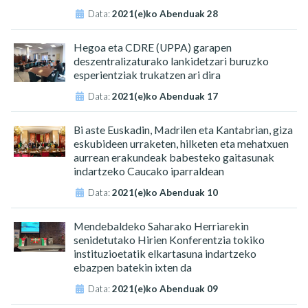
Data:
2021(e)ko Abenduak 28
Hegoa eta CDRE (UPPA) garapen
deszentralizaturako lankidetzari buruzko
esperientziak trukatzen ari dira
Data:
2021(e)ko Abenduak 17
Bi aste Euskadin, Madrilen eta Kantabrian, giza
eskubideen urraketen, hilketen eta mehatxuen
aurrean erakundeak babesteko gaitasunak
indartzeko Caucako iparraldean
Data:
2021(e)ko Abenduak 10
Mendebaldeko Saharako Herriarekin
senidetutako Hirien Konferentzia tokiko
instituzioetatik elkartasuna indartzeko
ebazpen batekin ixten da
Data:
2021(e)ko Abenduak 09