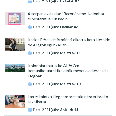
Data:
2021(e)ko Uztailak 07
Aitorpen ekitaldia: "Reconóceme. Kolonbia
erbesteratua Euskadin".
Data:
2021(e)ko Ekainak 02
Karlos Pérez de Armiñori elkarrizketa Heraldo
de Aragón egunkarian
Data:
2021(e)ko Maiatzak 12
Kolonbiari buruzko AIPAZen
komunikatuarekiko atxikimendua adierazi du
Hegoak
Data:
2021(e)ko Maiatzak 10
Lan eskaintza Hegoan: prestakuntza arlorako
teknikaria
Data:
2021(e)ko Apirilak 14