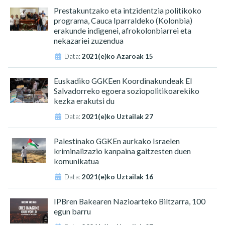
Prestakuntzako eta intzidentzia politikoko
programa, Cauca Iparraldeko (Kolonbia)
erakunde indigenei, afrokolonbiarrei eta
nekazariei zuzendua
Data:
2021(e)ko Azaroak 15
Euskadiko GGKEen Koordinakundeak El
Salvadorreko egoera soziopolitikoarekiko
kezka erakutsi du
Data:
2021(e)ko Uztailak 27
Palestinako GGKEn aurkako Israelen
kriminalizazio kanpaina gaitzesten duen
komunikatua
Data:
2021(e)ko Uztailak 16
IPBren Bakearen Nazioarteko Biltzarra, 100
egun barru