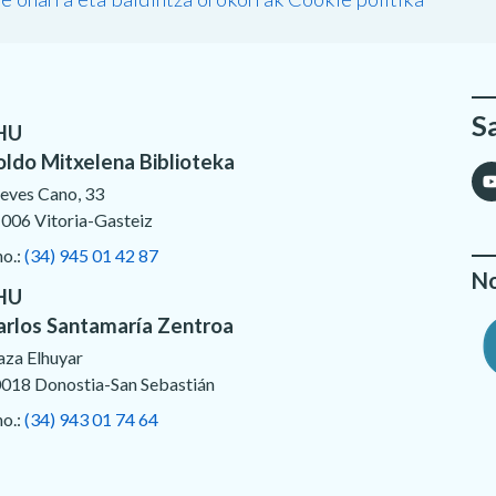
S
HU
oldo Mitxelena Biblioteka
eves Cano, 33
006 Vitoria-Gasteiz
no.:
(34) 945 01 42 87
No
HU
arlos Santamaría Zentroa
aza Elhuyar
018 Donostia-San Sebastián
no.:
(34) 943 01 74 64