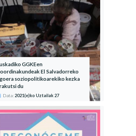
uskadiko GGKEen
oordinakundeak El Salvadorreko
goera soziopolitikoarekiko kezka
rakutsi du
Data:
2021(e)ko Uztailak 27