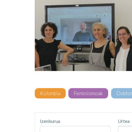
Kolonbia
Feminismoak
Dokto
Izenburua
Urtea