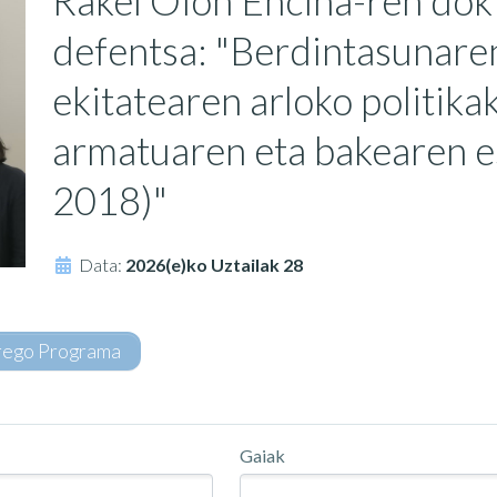
Rakel Oion Encina-ren dok
defentsa: "Berdintasunare
ekitatearen arloko politik
armatuaren eta bakearen 
2018)"
Data:
2026(e)ko Uztailak 28
rego Programa
Gaiak