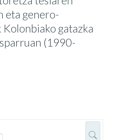
toretza tesiaren
n eta genero-
ak Kolonbiako gatazka
esparruan (1990-