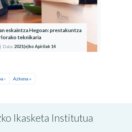
an eskaintza Hegoan: prestakuntza
rlorako teknikaria
Data:
2021(e)ko Apirilak 14
a ›
Azkena »
o Ikasketa Institutua