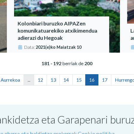
Kolonbiari buruzko AIPAZen
komunikatuarekiko atxikimendua
L
adierazi du Hegoak
a
Data:
2021(e)ko Maiatzak 10
181 - 192
berriak de
200
‹ Aurrekoa
...
12
13
14
15
16
17
Hurrengo
nkidetza eta Garapenari buruzk
e oharra eta baldintza orokorrak
Cookie politika