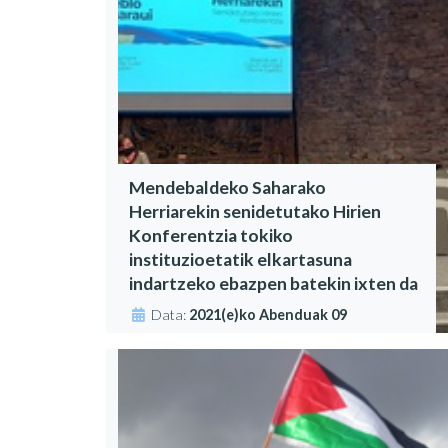
Mendebaldeko Saharako
Herriarekin senidetutako Hirien
Konferentzia tokiko
instituzioetatik elkartasuna
indartzeko ebazpen batekin ixten da
Data:
2021(e)ko Abenduak 09