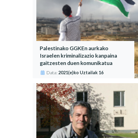
Palestinako GGKEn aurkako
Israelen kriminalizazio kanpaina
gaitzesten duen komunikatua
Data:
2021(e)ko Uztailak 16