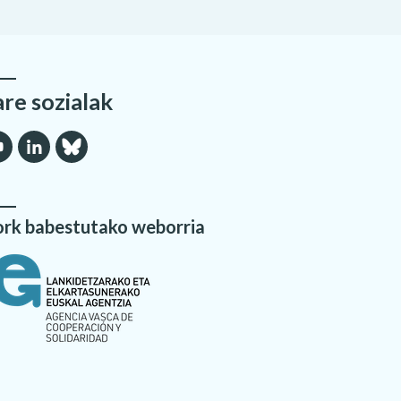
are sozialak
rk babestutako weborria