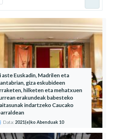
i aste Euskadin, Madrilen eta
antabrian, giza eskubideen
rraketen, hilketen eta mehatxuen
urrean erakundeak babesteko
aitasunak indartzeko Caucako
parraldean
Data:
2021(e)ko Abenduak 10