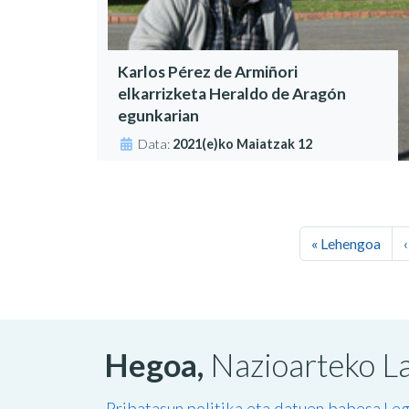
Karlos Pérez de Armiñori
elkarrizketa Heraldo de Aragón
egunkarian
Data:
2021(e)ko Maiatzak 12
« Lehengoa
Hegoa,
Nazioarteko La
Pribatasun politika eta datuen babesa
Leg