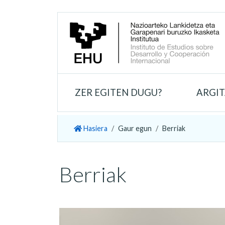
ZER EGITEN DUGU?
ARGI
Hasiera
Gaur egun
Berriak
Berriak