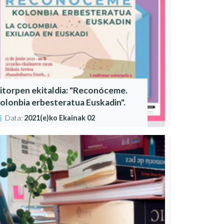
itorpen ekitaldia: "Reconóceme.
olonbia erbesteratua Euskadin".
Data:
2021(e)ko Ekainak 02