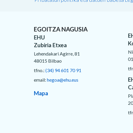
EGOITZA NAGUSIA
E
EHU
K
Zubiria Etxea
Ni
Lehendakari Agirre, 81
01
48015 Bilbao
tf
tfno.:
(34) 94 601 70 91
E
email:
hegoa@ehu.eus
C
Mapa
Pl
20
tf