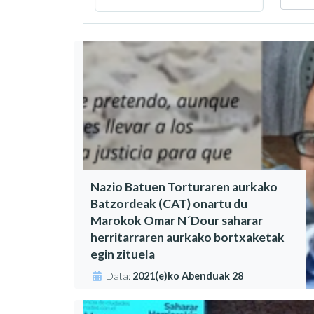
Nazio Batuen Torturaren aurkako
Batzordeak (CAT) onartu du
Marokok Omar N´Dour saharar
herritarraren aurkako bortxaketak
egin zituela
Data:
2021(e)ko Abenduak 28