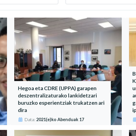
B
K
Hegoa eta CDRE (UPPA) garapen
u
deszentralizaturako lankidetzari
a
buruzko esperientziak trukatzen ari
g
dira
i
Data:
2021(e)ko Abenduak 17