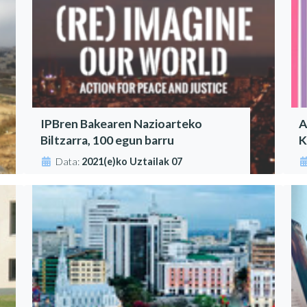
IPBren Bakearen Nazioarteko
A
Biltzarra, 100 egun barru
K
Data:
2021(e)ko Uztailak 07