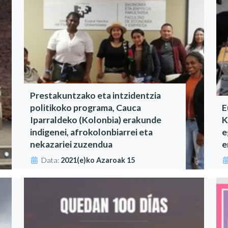
Prestakuntzako eta intzidentzia
politikoko programa, Cauca
E
Iparraldeko (Kolonbia) erakunde
K
indigenei, afrokolonbiarrei eta
e
nekazariei zuzendua
e
Data:
2021(e)ko Azaroak 15