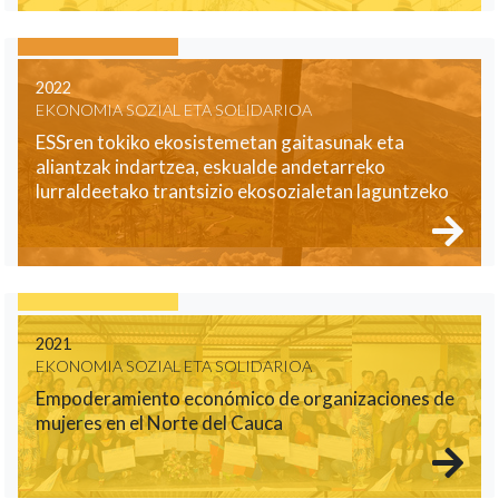
2022
EKONOMIA SOZIAL ETA SOLIDARIOA
ESSren tokiko ekosistemetan gaitasunak eta
aliantzak indartzea, eskualde andetarreko
lurraldeetako trantsizio ekosozialetan laguntzeko
2021
EKONOMIA SOZIAL ETA SOLIDARIOA
Empoderamiento económico de organizaciones de
mujeres en el Norte del Cauca