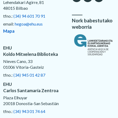
Lehendakari Agirre, 81
48015 Bilbao
tfno.:
(34) 94 601 70 91
Nork babestutako
email:
hegoa@ehu.eus
weborria
Mapa
EHU
Koldo Mitxelena Biblioteka
Nieves Cano, 33
01006 Vitoria-Gasteiz
tfno.:
(34) 945 01 42 87
EHU
Carlos Santamaría Zentroa
Plaza Elhuyar
20018 Donostia-San Sebastián
tfno.:
(34) 943 01 74 64