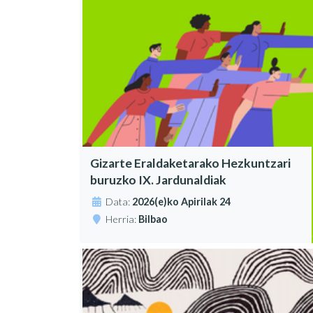
Gizarte Eraldaketarako Hezkuntzari
buruzko IX. Jardunaldiak
Data:
2026(e)ko Apirilak 24
Herria:
Bilbao