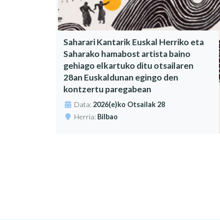
Saharari Kantarik Euskal Herriko eta
Saharako hamabost artista baino
gehiago elkartuko ditu otsailaren
28an Euskaldunan egingo den
kontzertu paregabean
Data:
2026(e)ko Otsailak 28
Herria:
Bilbao