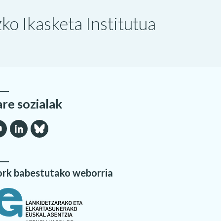
o Ikasketa Institutua
are sozialak
rk babestutako weborria