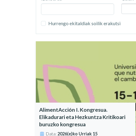
Hurrengo ekitaldiak soilik erakutsi
AlimentAcción I. Kongresua.
Elikadurari eta Hezkuntza Kritikoari
buruzko kongresua
Data:
2026(e)ko Urriak 15