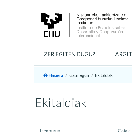
ZER EGITEN DUGU?
ARGI
Hasiera
Gaur egun
Ekitaldiak
Ekitaldiak
Izenburua
Gaiak