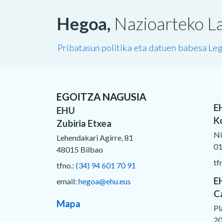
Hegoa,
Nazioarteko La
Pribatasun politika eta datuen babesa
Leg
EGOITZA NAGUSIA
E
EHU
K
Zubiria Etxea
Ni
Lehendakari Agirre, 81
01
48015 Bilbao
tf
tfno.:
(34) 94 601 70 91
E
email:
hegoa@ehu.eus
C
Mapa
Pl
20