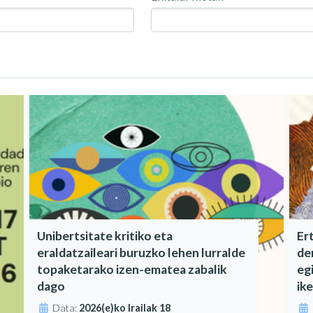
Unibertsitate kritiko eta
Er
eraldatzaileari buruzko lehen lurralde
de
topaketarako izen-ematea zabalik
eg
dago
ik
Data:
2026(e)ko Irailak 18