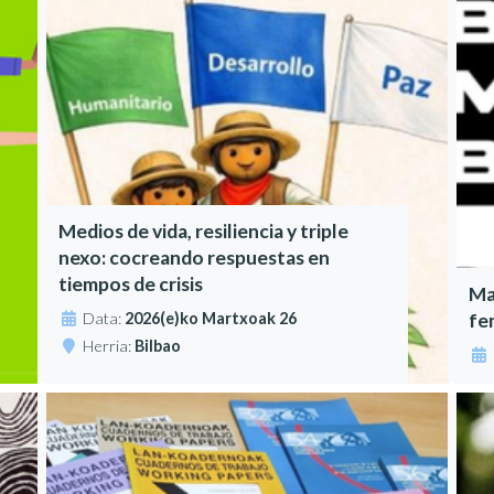
Medios de vida, resiliencia y triple
nexo: cocreando respuestas en
tiempos de crisis
Ma
Data:
2026(e)ko Martxoak 26
fe
Herria:
Bilbao