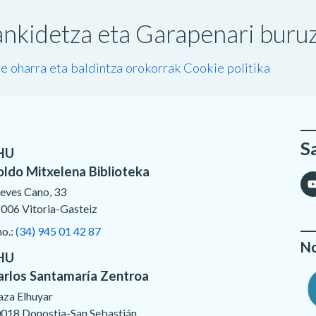
nkidetza eta Garapenari buruzk
e oharra eta baldintza orokorrak
Cookie politika
S
HU
oldo Mitxelena Biblioteka
eves Cano, 33
006 Vitoria-Gasteiz
no.:
(34) 945 01 42 87
No
HU
arlos Santamaría Zentroa
aza Elhuyar
018 Donostia-San Sebastián