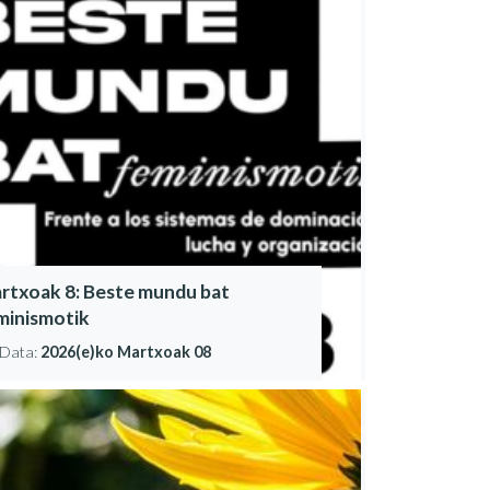
rtxoak 8: Beste mundu bat
minismotik
Data:
2026(e)ko Martxoak 08