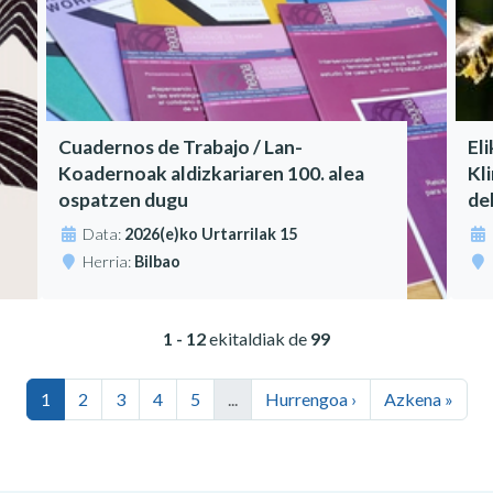
Cuadernos de Trabajo / Lan-
El
Koadernoak aldizkariaren 100. alea
Kl
ospatzen dugu
de
Data:
2026(e)ko Urtarrilak 15
Herria:
Bilbao
1 - 12
ekitaldiak de
99
1
2
3
4
5
...
Hurrengoa ›
Azkena »