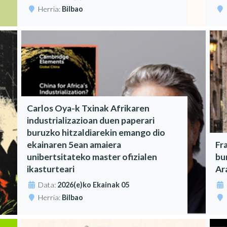
Herria:
Bilbao
Carlos Oya-k Txinak Afrikaren
industrializazioan duen paperari
buruzko hitzaldiarekin emango dio
ekainaren 5ean amaiera
Fr
unibertsitateko master ofizialen
bu
ikasturteari
Ar
Data:
2026(e)ko Ekainak 05
Herria:
Bilbao