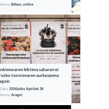
Herria:
Bilbao, online
ankismoaren biktima sahararrei
ruzko txostenaren aurkezpena
agoin
Data:
2026(e)ko Apirilak 28
Herria:
Aragoi