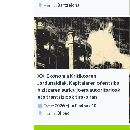
Herria:
Bartzelona
XX. Ekonomia Kritikoaren
Jardunaldiak. Kapitalaren ofentsiba
bizitzaren aurka: joera autoritarioak
eta trantsizioak tira-biran
Data:
2026(e)ko Ekainak 10
Herria:
Bilbao