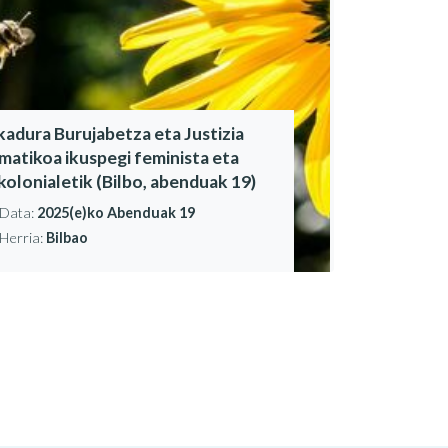
ikadura Burujabetza eta Justizia
imatikoa ikuspegi feminista eta
kolonialetik (Bilbo, abenduak 19)
Data:
2025(e)ko Abenduak 19
Herria:
Bilbao