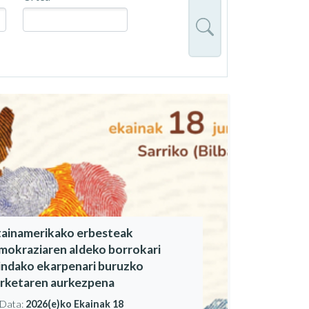
tainamerikako erbesteak
mokraziaren aldeko borrokari
indako ekarpenari buruzko
erketaren aurkezpena
Data:
2026(e)ko Ekainak 18