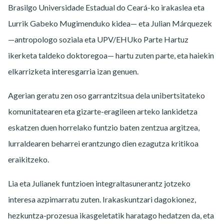
Brasilgo Universidade Estadual do Ceará-ko irakaslea eta
Lurrik Gabeko Mugimenduko kidea— eta Julian Márquezek
—antropologo soziala eta UPV/EHUko Parte Hartuz
ikerketa taldeko doktoregoa— hartu zuten parte, eta haiekin
elkarrizketa interesgarria izan genuen.
Agerian geratu zen oso garrantzitsua dela unibertsitateko
komunitatearen eta gizarte-eragileen arteko lankidetza
eskatzen duen horrelako funtzio baten zentzua argitzea,
lurraldearen beharrei erantzungo dien ezagutza kritikoa
eraikitzeko.
Lia eta Julianek funtzioen integraltasunerantz jotzeko
interesa azpimarratu zuten. Irakaskuntzari dagokionez,
hezkuntza-prozesua ikasgeletatik haratago hedatzen da, eta