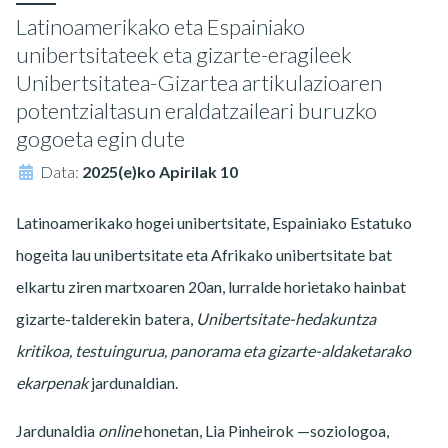
Latinoamerikako eta Espainiako
unibertsitateek eta gizarte-eragileek
Unibertsitatea-Gizartea artikulazioaren
potentzialtasun eraldatzaileari buruzko
gogoeta egin dute
Data:
2025(e)ko Apirilak 10
Latinoamerikako hogei unibertsitate, Espainiako Estatuko
hogeita lau unibertsitate eta Afrikako unibertsitate bat
elkartu ziren martxoaren 20an, lurralde horietako hainbat
gizarte-talderekin batera,
Unibertsitate-hedakuntza
kritikoa, testuingurua, panorama eta gizarte-aldaketarako
ekarpenak
jardunaldian.
Jardunaldia
online
honetan, Lia Pinheirok —soziologoa,