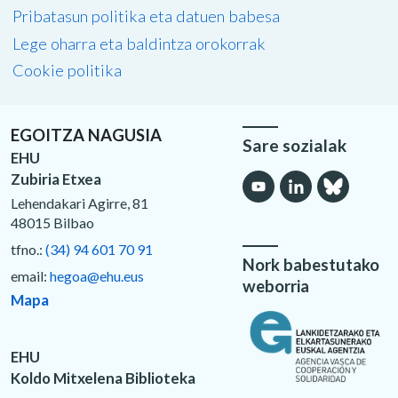
Pribatasun politika eta datuen babesa
Lege oharra eta baldintza orokorrak
Cookie politika
EGOITZA NAGUSIA
Sare sozialak
EHU
Zubiria Etxea
Lehendakari Agirre, 81
48015 Bilbao
tfno.:
(34) 94 601 70 91
Nork babestutako
email:
hegoa@ehu.eus
weborria
Mapa
EHU
Koldo Mitxelena Biblioteka