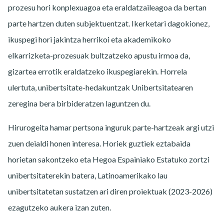
prozesu hori konplexuagoa eta eraldatzaileagoa da bertan
parte hartzen duten subjektuentzat. Ikerketari dagokionez,
ikuspegi hori jakintza herrikoi eta akademikoko
elkarrizketa-prozesuak bultzatzeko apustu irmoa da,
gizartea errotik eraldatzeko ikuspegiarekin. Horrela
ulertuta, unibertsitate-hedakuntzak Unibertsitatearen
zeregina bera birbideratzen laguntzen du.
Hirurogeita hamar pertsona inguruk parte-hartzeak argi utzi
zuen deialdi honen interesa. Horiek guztiek eztabaida
horietan sakontzeko eta Hegoa Espainiako Estatuko zortzi
unibertsitaterekin batera, Latinoamerikako lau
unibertsitatetan sustatzen ari diren proiektuak (2023-2026)
ezagutzeko aukera izan zuten.