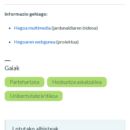
Informazio gehiago:
Hegoa multimedia
(jardunaldiaren bideoa)
Hegoaren webgunea
(proiektua)
Gaiak
Partehartzea
Hezkuntza askatzailea
Unibertsitate kritikoa
Lotutako albisteak