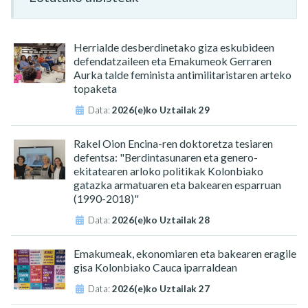
Herrialde desberdinetako giza eskubideen
defendatzaileen eta Emakumeok Gerraren
Aurka talde feminista antimilitaristaren arteko
topaketa
Data:
2026(e)ko Uztailak 29
Rakel Oion Encina-ren doktoretza tesiaren
defentsa: "Berdintasunaren eta genero-
ekitatearen arloko politikak Kolonbiako
gatazka armatuaren eta bakearen esparruan
(1990-2018)"
Data:
2026(e)ko Uztailak 28
Emakumeak, ekonomiaren eta bakearen eragile
gisa Kolonbiako Cauca iparraldean
Data:
2026(e)ko Uztailak 27