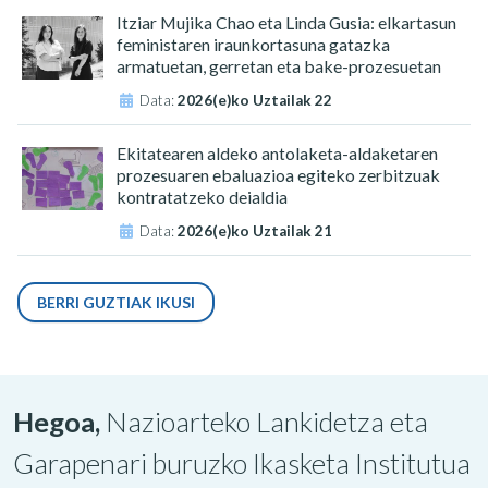
Itziar Mujika Chao eta Linda Gusia: elkartasun
feministaren iraunkortasuna gatazka
armatuetan, gerretan eta bake-prozesuetan
Data:
2026(e)ko Uztailak 22
Ekitatearen aldeko antolaketa-aldaketaren
prozesuaren ebaluazioa egiteko zerbitzuak
kontratatzeko deialdia
Data:
2026(e)ko Uztailak 21
BERRI GUZTIAK IKUSI
Hegoa,
Nazioarteko Lankidetza eta
Garapenari buruzko Ikasketa Institutua