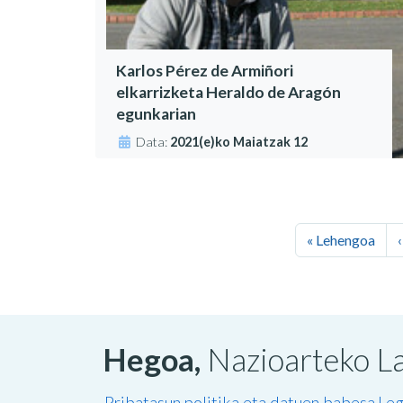
Karlos Pérez de Armiñori
elkarrizketa Heraldo de Aragón
egunkarian
Data:
2021(e)ko Maiatzak 12
« Lehengoa
Hegoa,
Nazioarteko La
Pribatasun politika eta datuen babesa
Leg