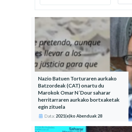
Nazio Batuen Torturaren aurkako
Batzordeak (CAT) onartu du
Marokok Omar N´Dour saharar
herritarraren aurkako bortxaketak
egin zituela
Data:
2021(e)ko Abenduak 28