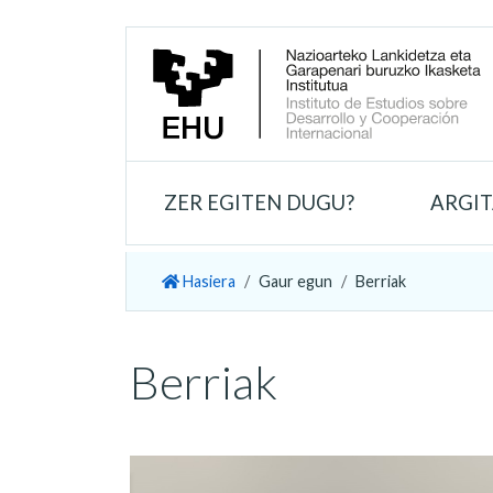
ZER EGITEN DUGU?
ARGI
Hasiera
Gaur egun
Berriak
Berriak