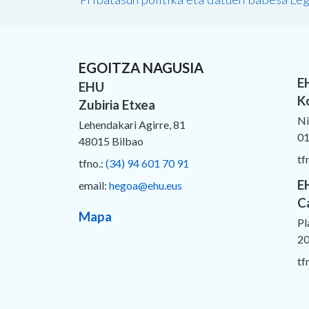
EGOITZA NAGUSIA
E
EHU
K
Zubiria Etxea
Ni
Lehendakari Agirre, 81
01
48015 Bilbao
tf
tfno.:
(34) 94 601 70 91
E
email:
hegoa@ehu.eus
C
Mapa
Pl
20
tf