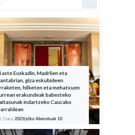
i aste Euskadin, Madrilen eta
antabrian, giza eskubideen
rraketen, hilketen eta mehatxuen
urrean erakundeak babesteko
aitasunak indartzeko Caucako
parraldean
Data:
2021(e)ko Abenduak 10