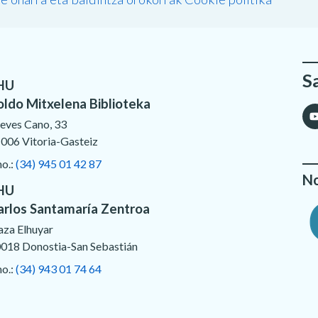
S
HU
oldo Mitxelena Biblioteka
eves Cano, 33
006 Vitoria-Gasteiz
no.:
(34) 945 01 42 87
No
HU
arlos Santamaría Zentroa
aza Elhuyar
018 Donostia-San Sebastián
no.:
(34) 943 01 74 64