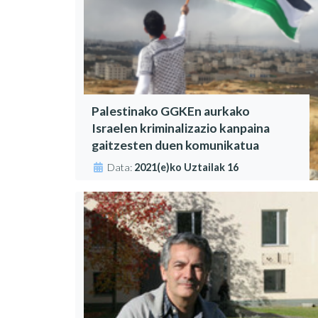
Palestinako GGKEn aurkako
Israelen kriminalizazio kanpaina
gaitzesten duen komunikatua
Data:
2021(e)ko Uztailak 16