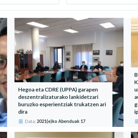
B
K
Hegoa eta CDRE (UPPA) garapen
u
deszentralizaturako lankidetzari
a
buruzko esperientziak trukatzen ari
g
dira
i
Data:
2021(e)ko Abenduak 17