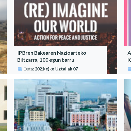
IPBren Bakearen Nazioarteko
A
Biltzarra, 100 egun barru
K
Data:
2021(e)ko Uztailak 07