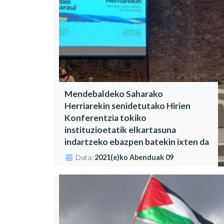
Mendebaldeko Saharako
Herriarekin senidetutako Hirien
Konferentzia tokiko
instituzioetatik elkartasuna
indartzeko ebazpen batekin ixten da
Data:
2021(e)ko Abenduak 09