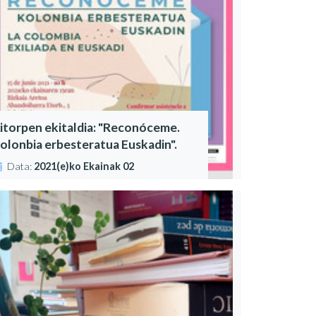
itorpen ekitaldia: "Reconóceme.
olonbia erbesteratua Euskadin".
Data:
2021(e)ko Ekainak 02