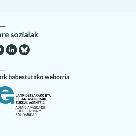
are sozialak
rk babestutako weborria