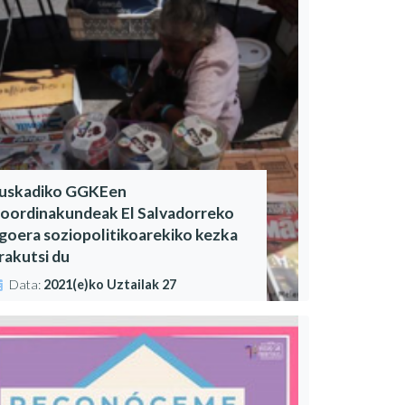
uskadiko GGKEen
oordinakundeak El Salvadorreko
goera soziopolitikoarekiko kezka
rakutsi du
Data:
2021(e)ko Uztailak 27