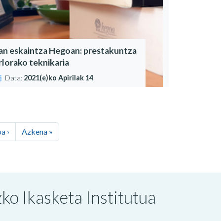
an eskaintza Hegoan: prestakuntza
rlorako teknikaria
Data:
2021(e)ko Apirilak 14
a ›
Azkena »
o Ikasketa Institutua