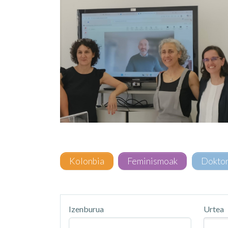
Kolonbia
Feminismoak
Dokto
Izenburua
Urtea