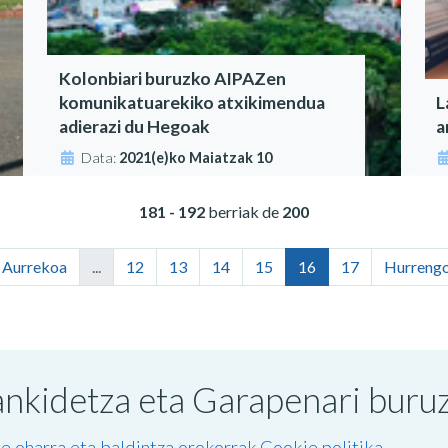
Kolonbiari buruzko AIPAZen
komunikatuarekiko atxikimendua
L
adierazi du Hegoak
a
Data:
2021(e)ko Maiatzak 10
181 - 192
berriak de
200
‹ Aurrekoa
...
12
13
14
15
16
17
Hurrengo
nkidetza eta Garapenari buruzk
e oharra eta baldintza orokorrak
Cookie politika