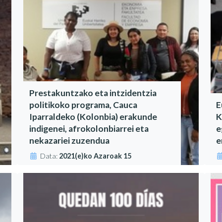
Prestakuntzako eta intzidentzia
politikoko programa, Cauca
E
Iparraldeko (Kolonbia) erakunde
K
indigenei, afrokolonbiarrei eta
e
nekazariei zuzendua
e
Data:
2021(e)ko Azaroak 15