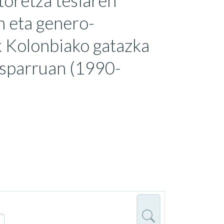
toretza tesiaren
n eta genero-
ak Kolonbiako gatazka
esparruan (1990-