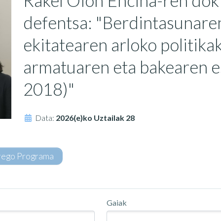
Rakel Oion Encina-ren dok
defentsa: "Berdintasunare
ekitatearen arloko politik
armatuaren eta bakearen 
2018)"
Data:
2026(e)ko Uztailak 28
rego Programa
Gaiak