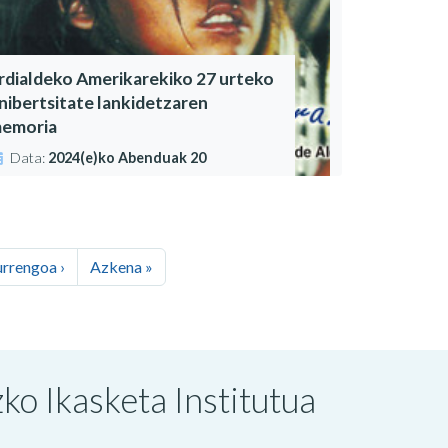
rdialdeko Amerikarekiko 27 urteko
nibertsitate lankidetzaren
emoria
Data:
2024(e)ko Abenduak 20
rrengoa ›
Azkena »
o Ikasketa Institutua