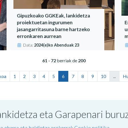
Gipuzkoako GGKEak, lankidetza
proiektuetan ingurumen
E
jasangarritasuna barne hartzeko
u
erronkaren aurrean
m
Data:
2024(e)ko Abenduak 23
61 - 72
berriak de
200
koa
1
2
3
4
5
6
7
8
9
10
...
Hu
nkidetza eta Garapenari buruzk
e oharra eta baldintza orokorrak
Cookie politika