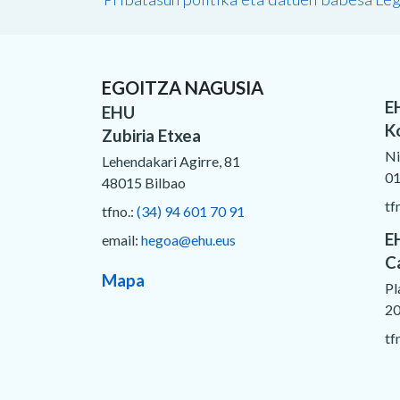
EGOITZA NAGUSIA
E
EHU
K
Zubiria Etxea
Ni
Lehendakari Agirre, 81
01
48015 Bilbao
tf
tfno.:
(34) 94 601 70 91
E
email:
hegoa@ehu.eus
C
Mapa
Pl
20
tf