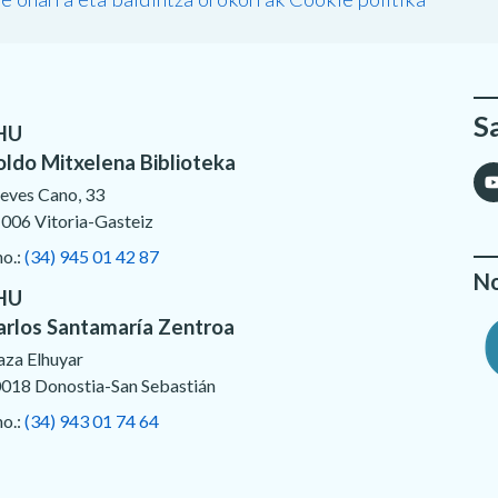
S
HU
oldo Mitxelena Biblioteka
eves Cano, 33
006 Vitoria-Gasteiz
no.:
(34) 945 01 42 87
No
HU
arlos Santamaría Zentroa
aza Elhuyar
018 Donostia-San Sebastián
no.:
(34) 943 01 74 64