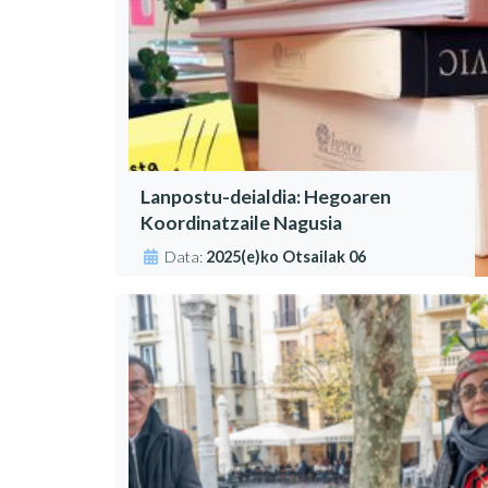
Lanpostu-deialdia: Hegoaren
Koordinatzaile Nagusia
Data:
2025(e)ko Otsailak 06