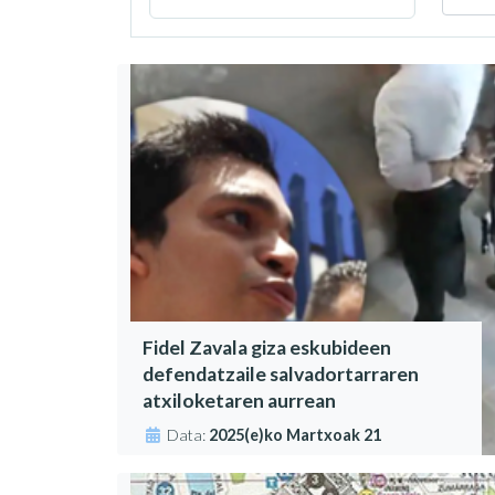
Fidel Zavala giza eskubideen
defendatzaile salvadortarraren
atxiloketaren aurrean
Data:
2025(e)ko Martxoak 21