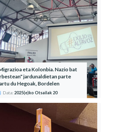
Migrazioa eta Kolonbia. Nazio bat
rbestean" jardunaldietan parte
artu du Hegoak, Bordelen
Data:
2025(e)ko Otsailak 20