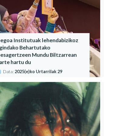
egoa Institutuak lehendabizikoz
gindako Behartutako
esagertzeen Mundu Biltzarrean
arte hartu du
Data:
2025(e)ko Urtarrilak 29