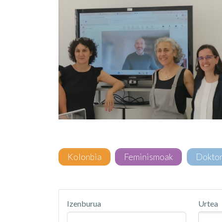
Kolonbia
Feminismoak
Dokto
Izenburua
Urtea