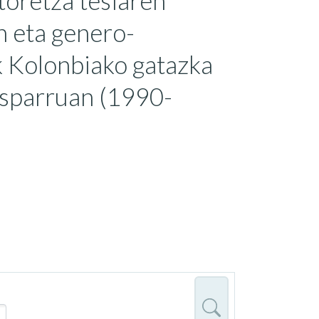
toretza tesiaren
n eta genero-
ak Kolonbiako gatazka
esparruan (1990-