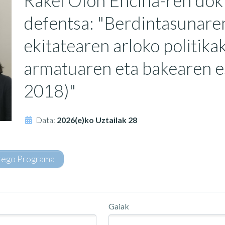
Rakel Oion Encina-ren dok
defentsa: "Berdintasunare
ekitatearen arloko politik
armatuaren eta bakearen 
2018)"
Data:
2026(e)ko Uztailak 28
rego Programa
Gaiak