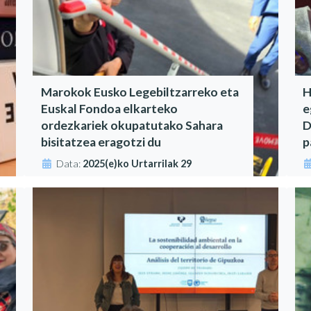
Marokok Eusko Legebiltzarreko eta
H
Euskal Fondoa elkarteko
e
ordezkariek okupatutako Sahara
D
bisitatzea eragotzi du
p
Data:
2025(e)ko Urtarrilak 29