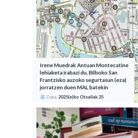
Irene Muedrak Antuan Montecatine
lehiaketa irabazi du, Bilboko San
Frantzisko auzoko segurtasun (eza)
jorratzen duen MAL batekin
Data:
2025(e)ko Otsailak 25