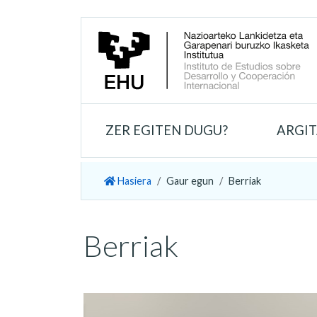
ZER EGITEN DUGU?
ARGI
Hasiera
Gaur egun
Berriak
Berriak