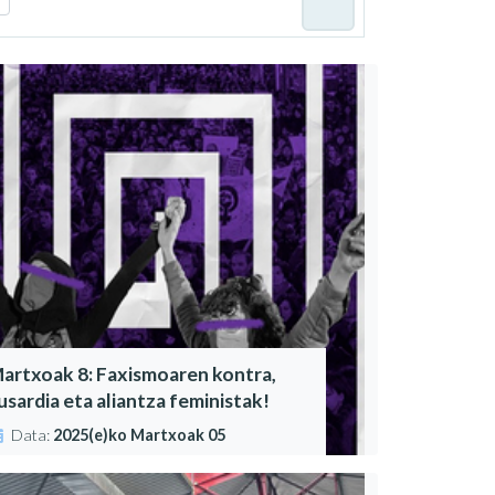
artxoak 8: Faxismoaren kontra,
usardia eta aliantza feministak!
Data:
2025(e)ko Martxoak 05