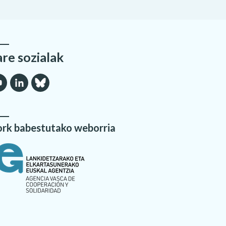
are sozialak
rk babestutako weborria