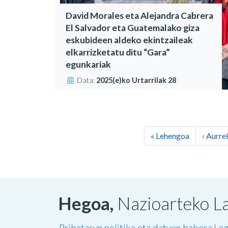
David Morales eta Alejandra Cabrera
El Salvador eta Guatemalako giza
eskubideen aldeko ekintzaileak
elkarrizketatu ditu “Gara”
egunkariak
Data:
2025(e)ko Urtarrilak 28
« Lehengoa
‹ Aurre
Hegoa,
Nazioarteko La
Pribatasun politika eta datuen babesa
Leg