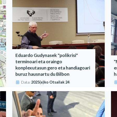
Eduardo Gudynasek "polikrisi"
terminoari eta oraingo
"
konplexutasun gero eta handiagoari
e
buruz hausnartu du Bilbon
h
Data:
2025(e)ko Otsailak 24