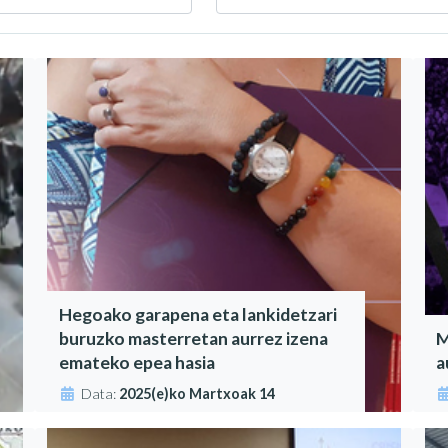
Hegoako garapena eta lankidetzari
buruzko masterretan aurrez izena
M
emateko epea hasia
a
Data:
2025(e)ko Martxoak 14