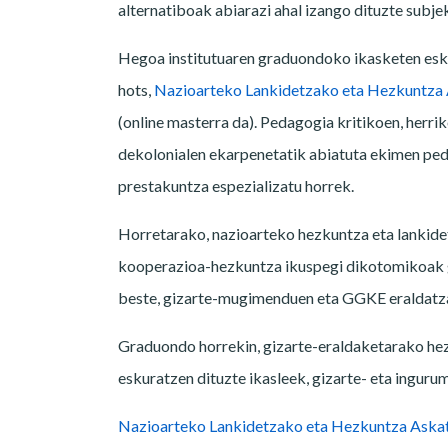
alternatiboak abiarazi ahal izango dituzte subj
Hegoa institutuaren graduondoko ikasketen eska
hots,
Nazioarteko Lankidetzako eta Hezkuntza
(online masterra da). Pedagogia kritikoen, herrik
dekolonialen ekarpenetatik abiatuta ekimen ped
prestakuntza espezializatu horrek.
Horretarako, nazioarteko hezkuntza eta lankide
kooperazioa-hezkuntza ikuspegi dikotomikoak g
beste, gizarte-mugimenduen eta GGKE eraldatzai
Graduondo horrekin, gizarte-eraldaketarako he
eskuratzen dituzte ikasleek, gizarte- eta ingurum
Nazioarteko Lankidetzako eta Hezkuntza Aska