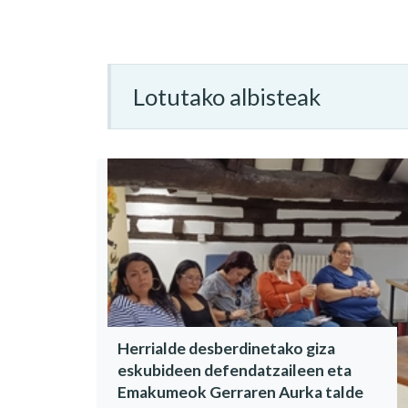
Lotutako albisteak
Herrialde desberdinetako giza
eskubideen defendatzaileen eta
Emakumeok Gerraren Aurka talde