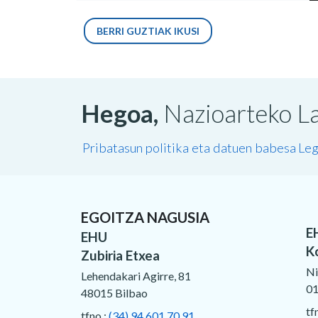
BERRI GUZTIAK IKUSI
Hegoa,
Nazioarteko La
Pribatasun politika eta datuen babesa
Leg
EGOITZA NAGUSIA
E
EHU
K
Zubiria Etxea
Ni
Lehendakari Agirre, 81
01
48015 Bilbao
tf
tfno.:
(34) 94 601 70 91