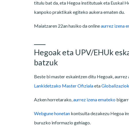
titulu bat da, eta Hegoa institutuak eta Euskal 
kanpoko praktikak egiteko aukera ematen du.
Maiatzaren 22an hasiko da online
aurrez izena 
Hegoak eta UPV/EHUk eskai
batzuk
Beste bi master eskaintzen ditu Hegoak, aurrez au
Lankidetzako Master Ofiziala
eta
Globalizaziok
Azken horretarako,
aurrez izena emateko
bigarr
Webgune honetan
kontsulta dezakezu Hegoa in
buruzko informazio gehiago.