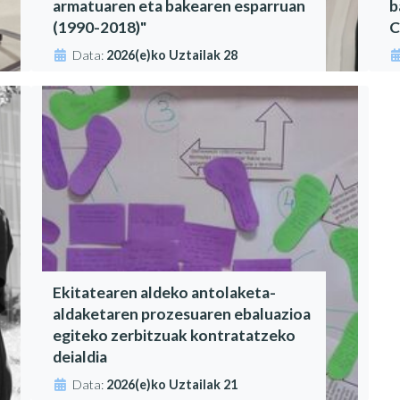
armatuaren eta bakearen esparruan
b
(1990-2018)"
C
Data:
2026(e)ko Uztailak 28
Ekitatearen aldeko antolaketa-
aldaketaren prozesuaren ebaluazioa
egiteko zerbitzuak kontratatzeko
deialdia
Data:
2026(e)ko Uztailak 21