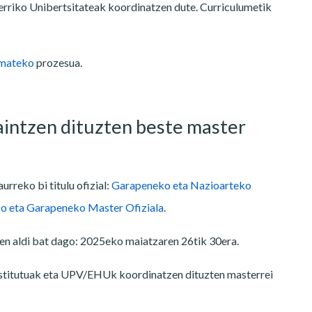
Herriko Unibertsitateak koordinatzen dute. Curriculumetik
emateko
prozesua.
ntzen dituzten beste master
rreko bi titulu ofizial:
Garapeneko eta Nazioarteko
o eta Garapeneko Master Ofiziala
.
en aldi bat dago: 2025eko maiatzaren 26tik 30era.
stitutuak eta UPV/EHUk koordinatzen dituzten masterrei