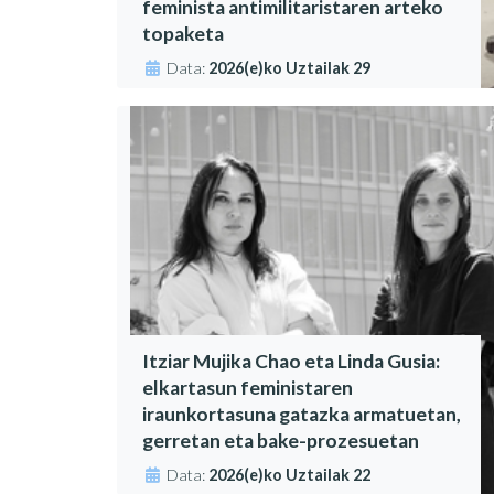
feminista antimilitaristaren arteko
topaketa
Data:
2026(e)ko Uztailak 29
Itziar Mujika Chao eta Linda Gusia:
elkartasun feministaren
iraunkortasuna gatazka armatuetan,
gerretan eta bake-prozesuetan
Data:
2026(e)ko Uztailak 22