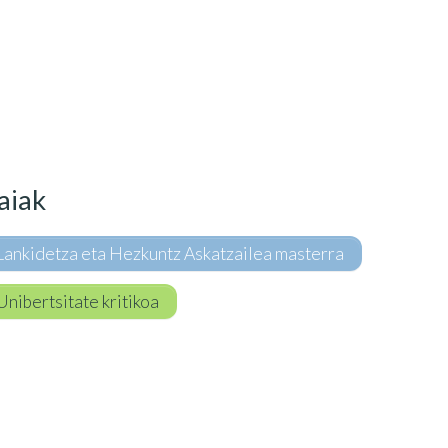
aiak
Lankidetza eta Hezkuntz Askatzailea masterra
Unibertsitate kritikoa