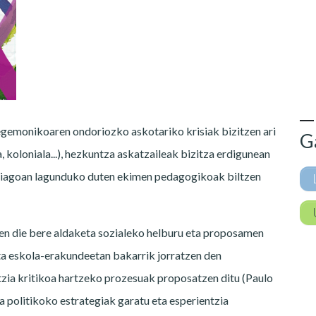
gemonikoaren ondoriozko askotariko krisiak bizitzen ari
G
a, koloniala...), hezkuntza askatzaileak bizitza erdigunean
arriagoan lagunduko duten ekimen pedagogikoak biltzen
ten die bere aldaketa sozialeko helburu eta proposamen
 eta eskola-erakundeetan bakarrik jorratzen den
tzia kritikoa hartzeko prozesuak proposatzen ditu (Paulo
a politikoko estrategiak garatu eta esperientzia