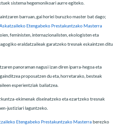
ektuek sistema hegemonikoari aurre egiteko.
intzaren barruan, gai horiei buruzko master bat dago;
 Askatzaileko Etengabeko Prestakuntzako Masterra
oien, feministen, internazionalisten, ekologisten eta
agogiko eraldatzaileak garatzeko tresnak eskaintzen ditu
tzaren panoraman nagusi izan diren iparra-hegoa eta
ainditzea proposatzen du eta, horretarako, besteak
leen esperientziak baliatzea.
zkuntza-ekimenak diseinatzeko eta ezartzeko tresnak
en-justiziari laguntzeko.
tzaileko Etengabeko Prestakuntzako Masterra
berezko