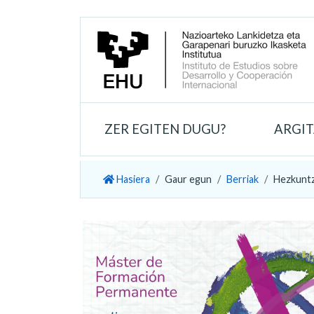
ZER EGITEN DUGU?
ARGI
Hasiera
Gaur egun
Berriak
Hezkuntz