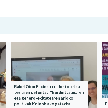
Rakel Oion Encina-ren doktoretza
tesiaren defentsa: "Berdintasunaren
eta genero-ekitatearen arloko
politikak Kolonbiako gatazka
E