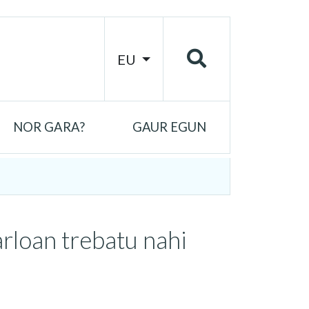
EU
NOR GARA?
GAUR EGUN
rloan trebatu nahi