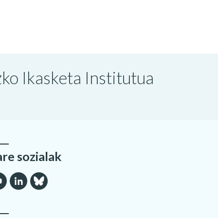
o Ikasketa Institutua
are sozialak