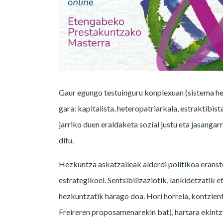
Gaur egungo testuinguru konplexuan (sistema he
gara: kapitalista, heteropatriarkala, estraktibist
jarriko duen eraldaketa sozial justu eta jasang
ditu.
Hezkuntza askatzaileak alderdi politikoa erans
estrategikoei. Sentsibilizaziotik, lankidetzatik
hezkuntzatik harago doa. Hori horrela, kontzien
Freireren proposamenarekin bat), hartara ekintz