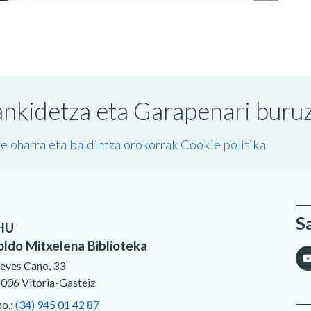
nkidetza eta Garapenari buruzk
e oharra eta baldintza orokorrak
Cookie politika
S
HU
oldo Mitxelena Biblioteka
eves Cano, 33
006 Vitoria-Gasteiz
no.:
(34) 945 01 42 87