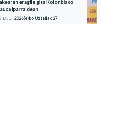
akearen eragile gisa Kolonbiako
auca iparraldean
Data:
2026(e)ko Uztailak 27