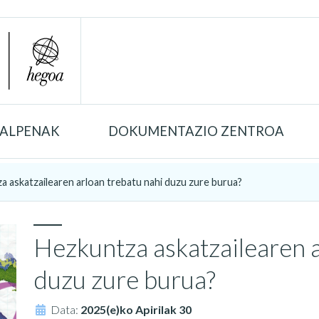
TALPENAK
DOKUMENTAZIO ZENTROA
a askatzailearen arloan trebatu nahi duzu zure burua?
Hezkuntza askatzailearen a
duzu zure burua?
Data:
2025(e)ko Apirilak 30