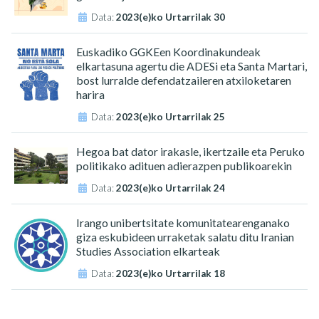
Data:
2023(e)ko Urtarrilak 30
Euskadiko GGKEen Koordinakundeak
elkartasuna agertu die ADESi eta Santa Martari,
bost lurralde defendatzaileren atxiloketaren
harira
Data:
2023(e)ko Urtarrilak 25
Hegoa bat dator irakasle, ikertzaile eta Peruko
politikako adituen adierazpen publikoarekin
Data:
2023(e)ko Urtarrilak 24
Irango unibertsitate komunitatearenganako
giza eskubideen urraketak salatu ditu Iranian
Studies Association elkarteak
Data:
2023(e)ko Urtarrilak 18