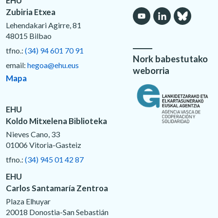
EHU
Zubiria Etxea
Lehendakari Agirre, 81
48015 Bilbao
tfno.:
(34) 94 601 70 91
Nork babestutako
email:
hegoa@ehu.eus
weborria
Mapa
EHU
Koldo Mitxelena Biblioteka
Nieves Cano, 33
01006 Vitoria-Gasteiz
tfno.:
(34) 945 01 42 87
EHU
Carlos Santamaría Zentroa
Plaza Elhuyar
20018 Donostia-San Sebastián