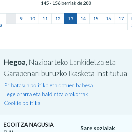
145 - 156
berriak de
200
...
9
10
11
12
13
14
15
16
17
a
Hegoa,
Nazioarteko Lankidetza eta
Garapenari buruzko Ikasketa Institutua
Pribatasun politika eta datuen babesa
Lege oharra eta baldintza orokorrak
Cookie politika
EGOITZA NAGUSIA
Sare sozialak