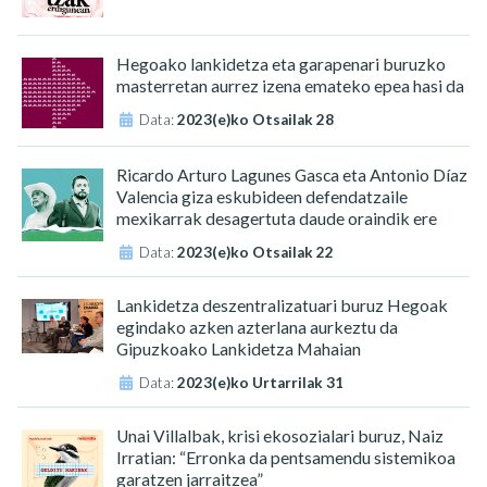
Hegoako lankidetza eta garapenari buruzko
masterretan aurrez izena emateko epea hasi da
Data:
2023(e)ko Otsailak 28
Ricardo Arturo Lagunes Gasca eta Antonio Díaz
Valencia giza eskubideen defendatzaile
mexikarrak desagertuta daude oraindik ere
Data:
2023(e)ko Otsailak 22
Lankidetza deszentralizatuari buruz Hegoak
egindako azken azterlana aurkeztu da
Gipuzkoako Lankidetza Mahaian
Data:
2023(e)ko Urtarrilak 31
Unai Villalbak, krisi ekosozialari buruz, Naiz
Irratian: “Erronka da pentsamendu sistemikoa
garatzen jarraitzea”