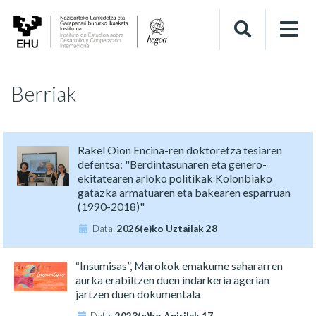
Berriak
Rakel Oion Encina-ren doktoretza tesiaren
defentsa: "Berdintasunaren eta genero-
ekitatearen arloko politikak Kolonbiako
gatazka armatuaren eta bakearen esparruan
(1990-2018)"
Data:
2026(e)ko Uztailak 28
“Insumisas”, Marokok emakume sahararren
aurka erabiltzen duen indarkeria agerian
jartzen duen dokumentala
Data:
2023(e)ko Apirilak 17