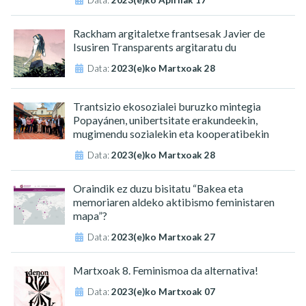
Rackham argitaletxe frantsesak Javier de
Isusiren Transparents argitaratu du
Data:
2023(e)ko Martxoak 28
Trantsizio ekosozialei buruzko mintegia
Popayánen, unibertsitate erakundeekin,
mugimendu sozialekin eta kooperatibekin
Data:
2023(e)ko Martxoak 28
Oraindik ez duzu bisitatu “Bakea eta
memoriaren aldeko aktibismo feministaren
mapa”?
Data:
2023(e)ko Martxoak 27
Martxoak 8. Feminismoa da alternativa!
Data:
2023(e)ko Martxoak 07