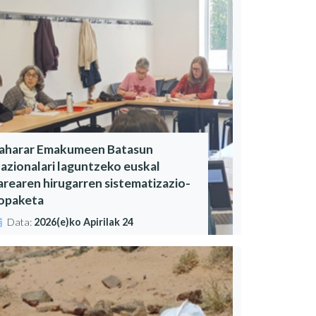
aharar Emakumeen Batasun
azionalari laguntzeko euskal
arearen hirugarren sistematizazio-
opaketa
Data:
2026(e)ko Apirilak 24