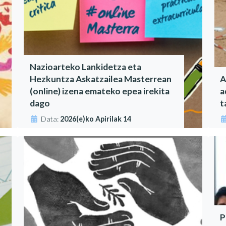
Nazioarteko Lankidetza eta
Hezkuntza Askatzailea Masterrean
A
(online) izena emateko epea irekita
a
dago
t
Data:
2026(e)ko Apirilak 14
P