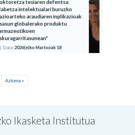
oktoretza tesiaren defentsa:
Jabetza intelektualari buruzko
azioarteko araudiaren inplikazioak
sasun globalerako produktu
armazeutikoen
skuragarritasunean"
Data:
2026(e)ko Martxoak 18
Azkena »
o Ikasketa Institutua