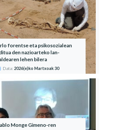
rlo forentse eta psikosozialean
ditua den nazioarteko lan-
aldearen lehen bilera
Data:
2026(e)ko Martxoak 30
ablo Monge Gimeno-ren