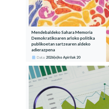
Mendebaldeko Sahara Memoria
Demokratikoaren arloko politika
publikoetan sartzearen aldeko
adierazpena
Data:
2026(e)ko Apirilak 20