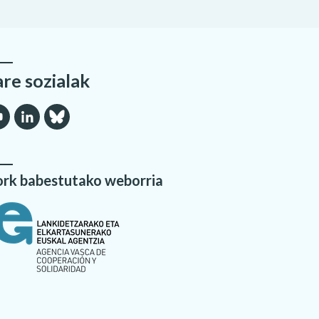
are sozialak
rk babestutako weborria