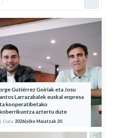
orge Gutiérrez Goiriak eta Josu
antos Larrazabalek euskal enpresa
ta kooperatibetako
koberrikuntza aztertu dute
Data:
2026(e)ko Maiatzak 20