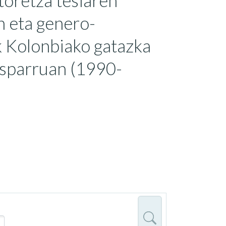
toretza tesiaren
n eta genero-
ak Kolonbiako gatazka
esparruan (1990-