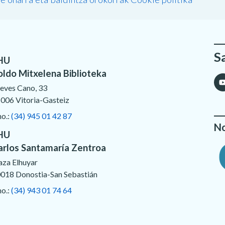
S
HU
oldo Mitxelena Biblioteka
eves Cano, 33
006 Vitoria-Gasteiz
no.:
(34) 945 01 42 87
No
HU
arlos Santamaría Zentroa
aza Elhuyar
018 Donostia-San Sebastián
no.:
(34) 943 01 74 64