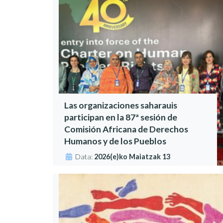
Las organizaciones saharauis
participan en la 87ª sesión de
Comisión Africana de Derechos
Humanos y de los Pueblos
Data:
2026(e)ko Maiatzak 13