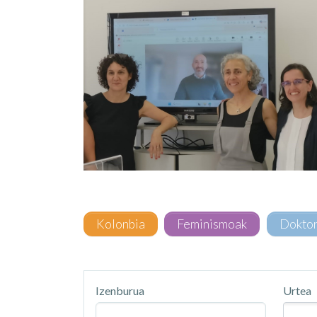
Kolonbia
Feminismoak
Dokto
Izenburua
Urtea