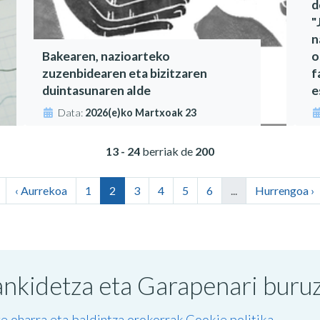
d
"
n
Bakearen, nazioarteko
o
zuzenbidearen eta bizitzaren
f
duintasunaren alde
e
Data:
2026(e)ko Martxoak 23
13 - 24
berriak de
200
‹ Aurrekoa
1
2
3
4
5
6
...
Hurrengoa ›
nkidetza eta Garapenari buruzk
e oharra eta baldintza orokorrak
Cookie politika