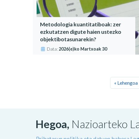
Metodologia kuantitatiboak: zer
ezkutatzen digute haien ustezko
objektibotasunarekin?
Data:
2026(e)ko Martxoak 30
« Lehengoa
Hegoa,
Nazioarteko La
Pribatasun politika eta datuen babesa
Leg