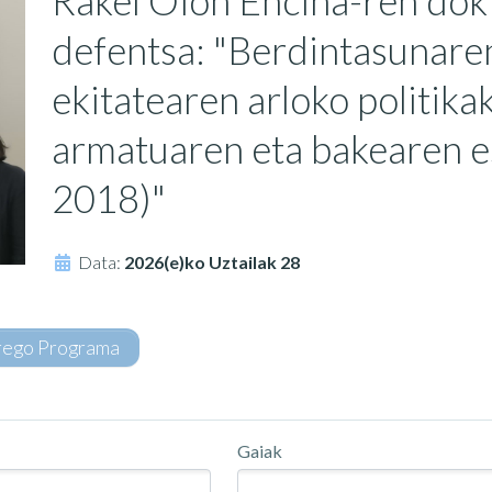
Rakel Oion Encina-ren dok
defentsa: "Berdintasunare
ekitatearen arloko politik
armatuaren eta bakearen 
2018)"
Data:
2026(e)ko Uztailak 28
rego Programa
Gaiak