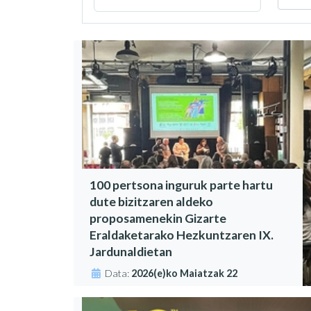
100 pertsona inguruk parte hartu
dute bizitzaren aldeko
proposamenekin Gizarte
Eraldaketarako Hezkuntzaren IX.
Jardunaldietan
Data:
2026(e)ko Maiatzak 22