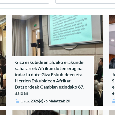
Giza eskubideen aldeko erakunde
sahararrek Afrikan duten eragina
indartu dute Giza Eskubideen eta
J
Herrien Eskubideen Afrikar
S
Batzordeak Gambian egindako 87.
e
saioan
e
Data:
2026(e)ko Maiatzak 20