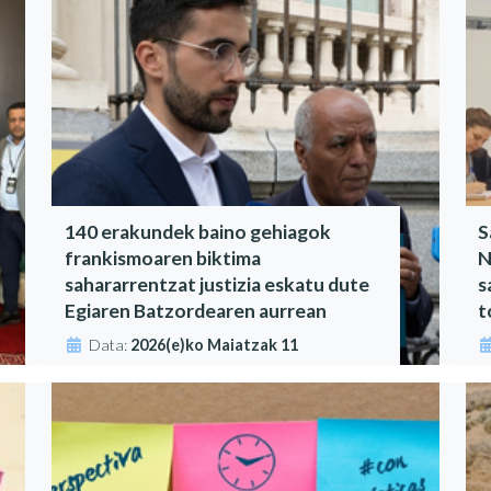
140 erakundek baino gehiagok
S
frankismoaren biktima
N
sahararrentzat justizia eskatu dute
s
Egiaren Batzordearen aurrean
t
Data:
2026(e)ko Maiatzak 11