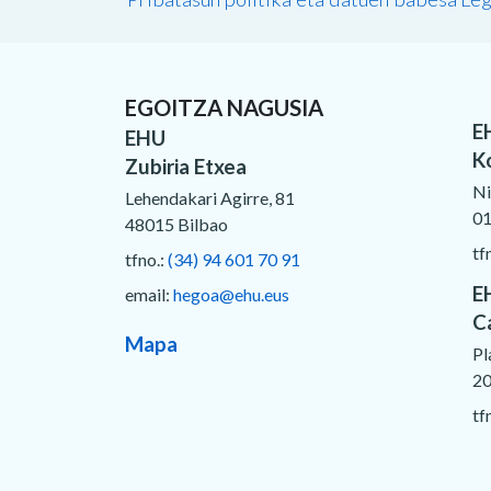
EGOITZA NAGUSIA
E
EHU
K
Zubiria Etxea
Ni
Lehendakari Agirre, 81
01
48015 Bilbao
tf
tfno.:
(34) 94 601 70 91
E
email:
hegoa@ehu.eus
C
Mapa
Pl
20
tf