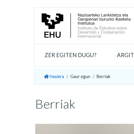
ZER EGITEN DUGU?
ARGI
Hasiera
Gaur egun
Berriak
Berriak