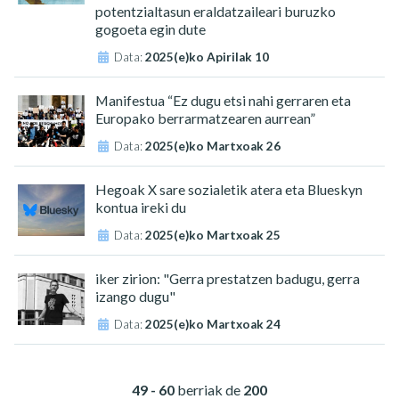
potentzialtasun eraldatzaileari buruzko
gogoeta egin dute
Data:
2025(e)ko Apirilak 10
Manifestua “Ez dugu etsi nahi gerraren eta
Europako berrarmatzearen aurrean”
Data:
2025(e)ko Martxoak 26
Hegoak X sare sozialetik atera eta Blueskyn
kontua ireki du
Data:
2025(e)ko Martxoak 25
iker zirion: "Gerra prestatzen badugu, gerra
izango dugu"
Data:
2025(e)ko Martxoak 24
49 - 60
berriak de
200