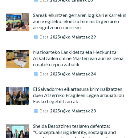
Sareak ehuntzen gerraren logikari elkarrekin
aurre egiteko: ekintza feminista gerraren
areagotzearen aurrean
Data:
2025(e)ko Maiatzak 29
Nazioarteko Lankidetza eta Hezkuntza
Askatzailea online Masterrean aurrez izena
emateko epea zabalik
Data:
2025(e)ko Maiatzak 24
El Salvadorren elkartasuna kriminalizatzen
duen Atzerriko Eragileen Legea arbuiatu du
Eusko Legebiltzarrak
Data:
2025(e)ko Maiatzak 23
Sheida Besozziren tesiaren defentza:
"Conceptualising identity, nostalgia and