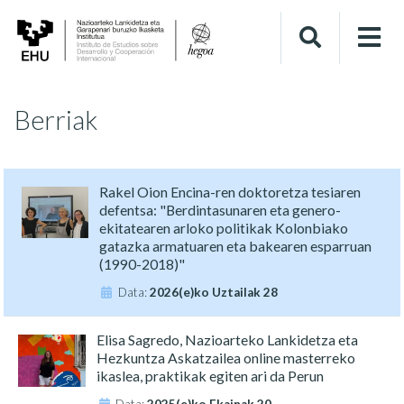
Berriak
Rakel Oion Encina-ren doktoretza tesiaren
defentsa: "Berdintasunaren eta genero-
ekitatearen arloko politikak Kolonbiako
gatazka armatuaren eta bakearen esparruan
(1990-2018)"
Data:
2026(e)ko Uztailak 28
Elisa Sagredo, Nazioarteko Lankidetza eta
Hezkuntza Askatzailea online masterreko
ikaslea, praktikak egiten ari da Perun
Data:
2025(e)ko Ekainak 20