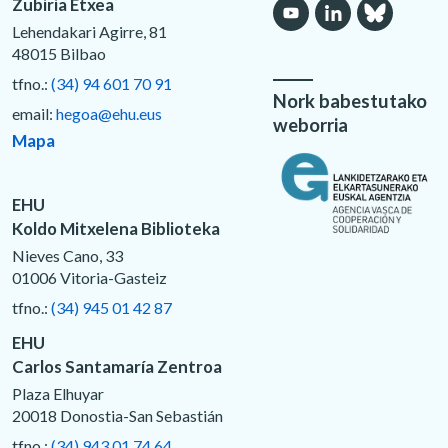
Zubiria Etxea
Lehendakari Agirre, 81
48015 Bilbao
tfno.:
(34) 94 601 70 91
Nork babestutako
email:
hegoa@ehu.eus
weborria
Mapa
EHU
Koldo Mitxelena Biblioteka
Nieves Cano, 33
01006 Vitoria-Gasteiz
tfno.:
(34) 945 01 42 87
EHU
Carlos Santamaría Zentroa
Plaza Elhuyar
20018 Donostia-San Sebastián
tfno.:
(34) 943 01 74 64