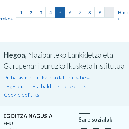
1
2
3
4
5
6
7
8
9
...
Hurr
rrekoa
›
Hegoa,
Nazioarteko Lankidetza eta
Garapenari buruzko Ikasketa Institutua
Pribatasun politika eta datuen babesa
Lege oharra eta baldintza orokorrak
Cookie politika
EGOITZA NAGUSIA
Sare sozialak
EHU