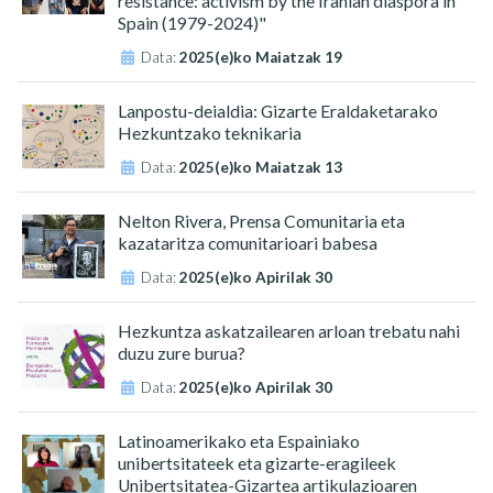
resistance: activism by the Iranian diaspora in
Spain (1979-2024)"
Data:
2025(e)ko Maiatzak 19
Lanpostu-deialdia: Gizarte Eraldaketarako
Hezkuntzako teknikaria
Data:
2025(e)ko Maiatzak 13
Nelton Rivera, Prensa Comunitaria eta
kazataritza comunitarioari babesa
Data:
2025(e)ko Apirilak 30
Hezkuntza askatzailearen arloan trebatu nahi
duzu zure burua?
Data:
2025(e)ko Apirilak 30
Latinoamerikako eta Espainiako
unibertsitateek eta gizarte-eragileek
Unibertsitatea-Gizartea artikulazioaren